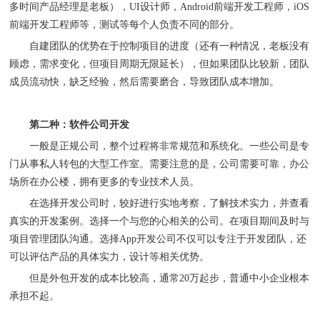
多时间产品经理是老板），UI设计师，Android前端开发工程师，iOS
前端开发工程师等，测试等每个人负责不同的部分。
自建团队的优势在于控制项目的进度（还有一种情况，老板没有
顾虑，需求变化，但项目周期无限延长），但如果团队比较新，团队
成员流动快，缺乏经验，然后需要磨合，导致团队成本增加。
第二种：软件公司开发
一般是正规公司，整个过程将非常规范和系统化。一些公司是专
门从事私人转包的大型工作室。需要注意的是，公司需要可靠，办公
场所在办公楼，拥有更多的专业技术人员。
在选择开发公司时，较好进行实地考察，了解技术实力，并查看
真实的开发案例。选择一个与您的心相关的公司。在项目期间及时与
项目管理团队沟通。选择
App开发公司不仅可以专注于开发团队，还
可以评估产品的具体实力，设计等相关优势。
但是外包开发的成本比较高，通常
20万起步，
普通中小企业根本
承担不起。