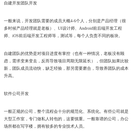
自建开发团队开发
一般来说，开发团队需要的成员大概
4-6个人，分别是产品经理（很
多时候产品经理就是老板）、UI设计师、Android前后端开发工程
师、iOS前后端开发工程师等，测试等，每个人负责不同的板块。
自建团队的优势是对项目进度有掌控（也有一种情况，老板没有顾
虑，需求变来变去，反而导致项目周期无限延长），但团队如果比较
新，团队成员流动快，缺乏经验，那另需要磨合，导致养团队的成本
升高。
软件公司开发
一般正规的公司，整个流程会十分的规范化、系统化。有些公司就是
大型工作室，专门做私人转包的，这要慎重。一般靠谱的公司，办公
场所都在写字楼，拥有较多的专业技术人员。