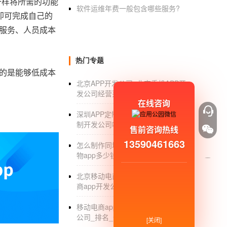
一样将所需的功能
软件运维年费一般包含哪些服务?
即可完成自己的
方服务、人员成本
热门专题
键的是能够低成本
北京APP开发公司_北京手机APP开
发公司经营范围_外包_排名
在线咨询
深圳APP定制开发_深圳APP手机定
制开发公司哪家好_公司_团队
售前咨询热线
13590461663
怎么制作同城购物app_制作同城购
物app多少钱_开发成本
北京移动电商app开发_北京移动电
商app开发公司_费用_报价
移动电商app开发_移动电商app开发
公司_排名_价格
[关闭]