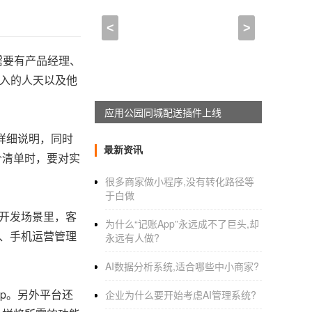
<
>
需要有产品经理、
投入的人天以及他
应用公园同城配送插件上线
有详细说明，同时
最新资讯
价清单时，要对实
很多商家做小程序,没有转化路径等
于白做
的开发场景里，客
为什么“记账App”永远成不了巨头,却
台、手机运营管理
永远有人做?
AI数据分析系统,适合哪些中小商家?
pp。另外平台还
企业为什么要开始考虑AI管理系统?