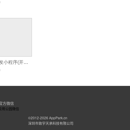
0
哪些人可能会开发小程序(开发一个微信小程序分销系统要多少钱)
0
官方微信
©2012-2026
AppPark.cn
深圳市致宇天承科技有限公司