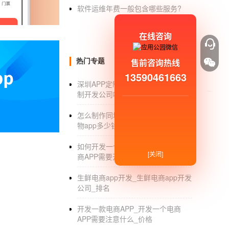
软件运维年费一般包含哪些服务?
3.农产品商人入驻
能够自营农产品，还利用分账分散管理功能，
在线咨询
4.营销系统
售前咨询热线
热门专题
适用于收藏、评论和会员管理；应用点营销；
13590461663
深圳APP定制开发_深圳APP手机定
种营销工具均适用。
制开发公司哪家好_公司_团队
5.农产品新资讯
怎么制作同城购物app_制作同城购
通过该平台，价格农产品信息、产品收购信息
物app多少钱_开发成本
6.交换社区
如何开发一个移动电商APP_移动电
[关闭]
商APP需要开发哪些功能
它可以建立生鲜农产品论坛贴吧，让商家和顾
生鲜电商app开发_生鲜电商app开发
山东APP公司，开发，和公司核心技术团队在
公司_排名
布局和敏锐的商业嗅觉，他们致力于为客户提
开发一款电商APP_开发一个电商
软件开发
等专业对接服务。
APP需要注意什么_价格