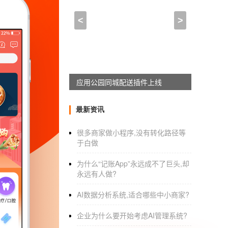
app商城功能开发价钱,商
<
>
2021-08-02 05:45:00
来自于
应用公园
专业技术团队分销
商城APP系统
定制
来自媒体，商城，小程序，定制，开发，公司
应用公园同城配送插件上线
或缺的美食。通过农产品APP平台，可以实现
APP开发
最新资讯
解决方案：
1.产品展示
很多商家做小程序,没有转化路径等
于白做
为什么“记账App”永远成不了巨头,却
商家可以比较全面展示自己的农产品，如介绍
永远有人做?
产品有更比较全面的了解。
AI数据分析系统,适合哪些中小商家?
2.在商城购物
企业为什么要开始考虑AI管理系统?
可以根据价格和销量进行搜索。找到喜欢的商