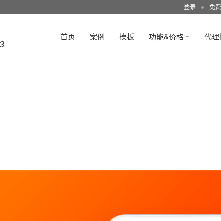
登录
●
免费
首页
案例
模板
功能&价格
代理
3