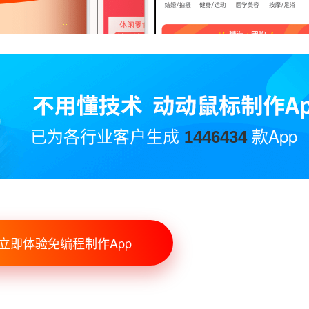
已为各行业客户生成
款App
1446434
立即体验免编程制作App