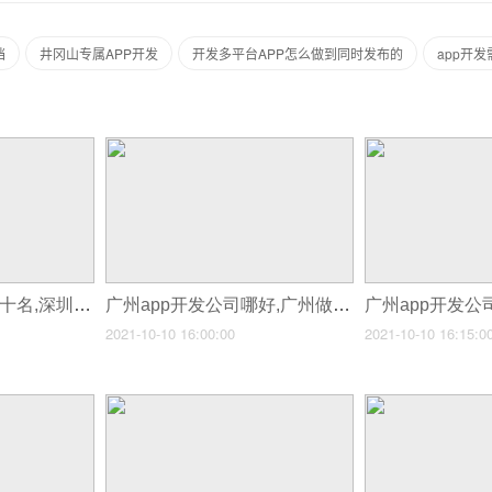
档
井冈山专属APP开发
开发多平台APP怎么做到同时发布的
app开
广州app开发公司前十名,深圳app开发公司app软件开发工程师
广州app开发公司哪好,广州做app的公司
2021-10-10 16:00:00
2021-10-10 16:15:0