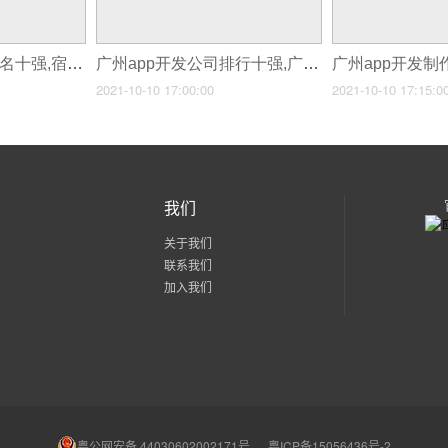
广州app开发公司排名十强,宿迁app开发公司
广州app开发公司排行十强,广州app开发公司前十名
2021-10-10 17:00:00
2021-10-10 17:15:0
我们
关于我们
联系我们
加入我们
粤公网安备 44030602002171号
粤ICP备15056436号-2