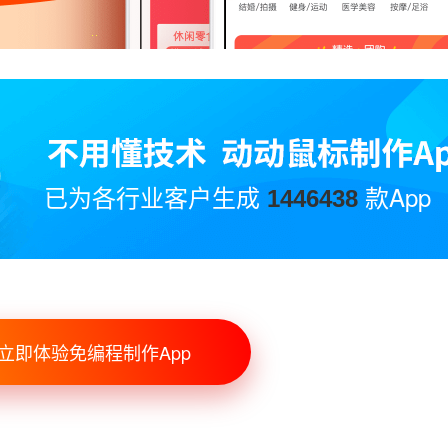
已为各行业客户生成
款App
1446438
立即体验免编程制作App