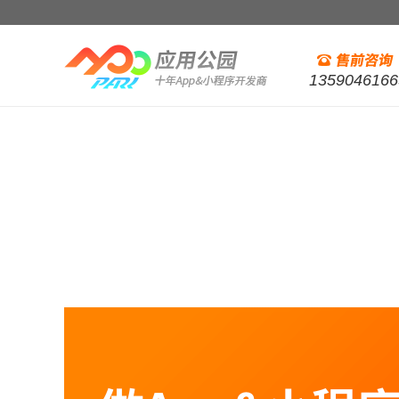
1359046166