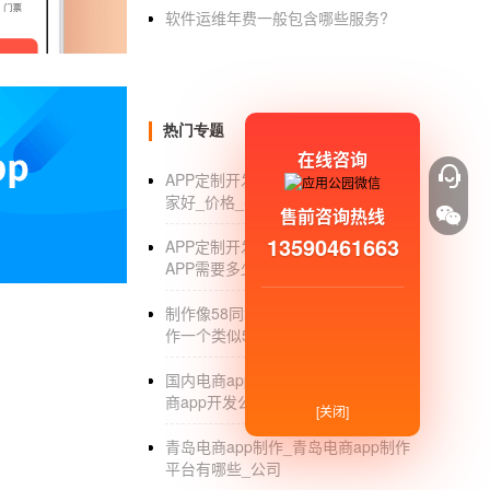
同城快递app开发1号如何实现突破？同城配
软件运维年费一般包含哪些服务?
率。与传统快递相比，同城快递的竞争力更客观
升用户体验质量：同城快递实际上已经超过了
要。4.人们已经普遍接受了这种经济思想。事
热门专题
要进一步提高。
在线咨询
APP定制开发_APP定制开发公司哪
58同城APP开发Cost _开发APP像58同城可
家好_价格_平台
售前咨询热线
58同城工资软件开发工程师待遇 看准
13590461663
APP定制开发费用_定制开发一个
58同城，于2005年12月在北京成立。它于北
APP需要多少钱_平台_价格
为生活服务领域的上市企业！2021年6月，
制作像58同城的app多少钱_开发制
度合作，共同提升产品功能和用户体验。八年来，
作一个类似58同城的APP多少钱
求技术创新，拓宽深化服务品类，依托人们日常
国内电商app开发公司_国内移动电
前，58同城的网站内容已覆盖国内约380个城
商app开发公司排名_价格
[关闭]
同城庞大细致的服务体系，在短的时间内找到
需求。在“通过互联网让人们的生活更简单”的
青岛电商app制作_青岛电商app制作
平台有哪些_公司
务、旅游交友、餐饮娱乐等多种生活服务。在5