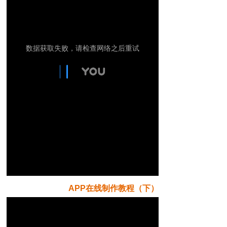
APP在
线制作教程（下）