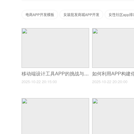
电商APP开发模板
女装批发商城APP开发
女性社区app排
移动端设计工具APP的挑战与机遇?
2025-10-22 20:15:00
2025-10-22 20:20:00