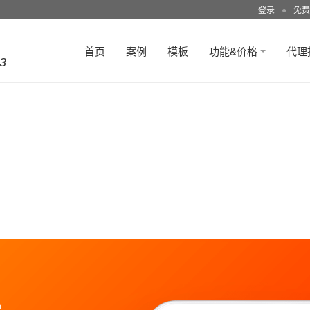
登录
●
免费
首页
案例
模板
功能&价格
代理
3