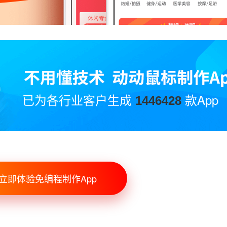
已为各行业客户生成
款App
1446428
立即体验免编程制作App