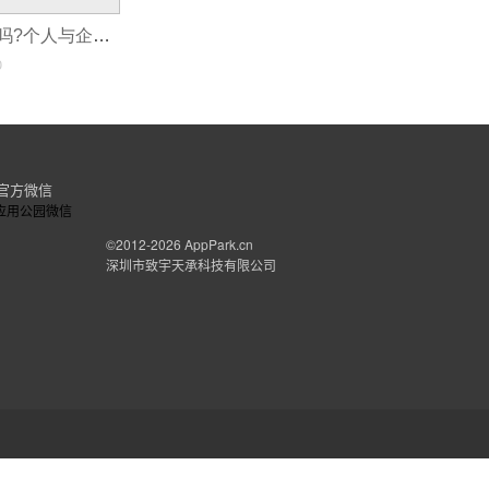
小程序能改名字吗?个人与企业主体改名规则!
0
官方微信
©2012-2026
AppPark.cn
深圳市致宇天承科技有限公司