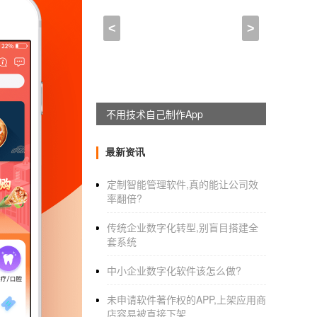
开发教育app_教育app
<
>
2021-06-18 17:45:00
来自于
应用公园
教育是社会上一个永恒的话题。说到教育，每个
的申请主要针对学生的作业，引导和延伸学生
不用技术自己制作App
有帮助教师备课的教育应用程序，以及帮助教
有上课点名之类的应用。随着APP和开发，的
最新资讯
级空间建设、预习、作业安排。对家长透明的教
定制智能管理软件,真的能让公司效
方便，对学生来说也更加开放和现代化。有人
率翻倍?
义。教育在开发的应用
传统企业数字化转型,别盲目搭建全
教育app开发
如何玩出新花样？
套系统
从教育，目前的发展情况来看，
移动互联网
教
中小企业数字化软件该怎么做?
发行业的主风洞也在学校。在基于学校的智能教
发，开发，开发、开发等地推出了智能学习云系
未申请软件著作权的APP,上架应用商
店容易被直接下架