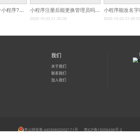
一个邮箱能注册几个小程序?邮箱注册规则解析
小程序注册后能更换管理员吗?答案在这里!
2025-10-23 21:35:00
2025-10-23 21:45:0
我们
关于我们
联系我们
加入我们
粤公网安备 44030602002171号
粤ICP备15056436号-2