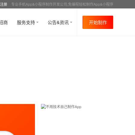
注册
专业手机App&小程序制作开发公司,免编程轻松制作App&小程序
招商
服务支持
公告&资讯
开始制作
首页
行业资讯
媒体报道
资讯详情
>
>
>