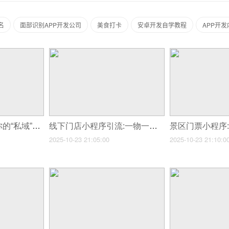
名
面部识别APP开发公司
美食打卡
安卓开发自学教程
APP开
如何利用APP构建你的“私域”教育社群
线下门店小程序引流:一物一码,支付即会员!
2025-10-23 21:05:00
2025-10-23 21:10:0