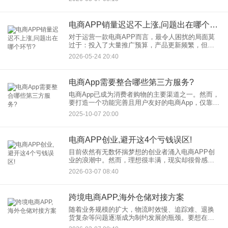
跨越的门槛。随着商业模式的迭代，一种名为“轻资
产做电商APP”的创业方
电商APP销量迟迟不上涨,问题出在哪个环节?
对于运营一款电商APP而言，最令人困扰的局面莫
过于：投入了大量推广预算，产品更新频繁，但销
量数据却始终不见起色。当增长停滞，许多团队容
2026-05-24 20:40
易陷入盲目加码投放或频繁改版产品的误区。实际
上，销量未达预期，往往
电商App需要整合哪些第三方服务?
电商App已成为消费者购物的主要渠道之一。然而，
要打造一个功能完善且用户友好的电商App，仅靠基
础开发是远远不够的。App整合第三方服务已成为提
2025-10-07 20:00
升用户体验、优化运营效率的关键步骤。通过整合
这些服务，电
电商APP创业,避开这4个亏钱误区!
目前依然有无数怀揣梦想的创业者涌入电商APP创
业的浪潮中。然而，理想很丰满，现实却很骨感。
我们看到太多APP上线即“见光死”，或者烧完投资人
2026-03-07 08:40
的钱后悄然离场。 失败的原因有很多，但绝
跨境电商APP,海外仓储对接方案
随着业务规模的扩大，物流时效慢、追踪难、退换
货复杂等问题逐渐成为制约发展的瓶颈。要想在激
烈的市场竞争中脱颖而出，一套完善的APP海外仓