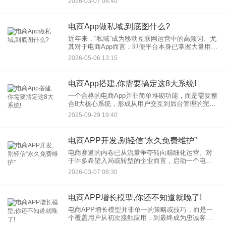
2026-03-07 08:40
储对接方案不再是“加分项”，而是“必选项”。本文将
为您深度解析如何
电商App做私域,到底图什么?
近年来，“私域”成为移动互联网运营中的高频词。尤
其对于电商App而言，即便平台本身已掌握大量用户
行为数据，仍有许多团队开始布局私域流量。那
2026-05-06 13:15
么，电商App做私域，究竟图什么？本文尝试从实际
运营角度，梳理
电商App搭建,你需要搞定这8大系统!
一个合格的电商App并非简单堆砌功能，而是需要整
合8大核心系统，形成从用户交互到后台管理的完整
闭环。以下结合最新技术趋势与真实案例，拆解关
2025-09-29 19:40
键系统搭建要点，并阐述各系统间的协同关系。
电商APP开发,别轻信“永久免费维护”
电商赛道的内卷已从流量争夺转向精细化运营。对
于许多希望入局或转型的企业而言，启动一个电商
APP项目，技术成本往往是第一道坎。正因如此，
2026-03-07 08:30
市场上不少服务商打出了极具诱惑力的口号——"一
次性付费，永久免费维
电商APP增长模型,你还不知道就晚了!
电商APP增长模型并非单一的策略或技巧，而是一
个覆盖用户从初次接触应用，到最终成为忠诚客户
并自发传播的完整闭环。它强调的是数据驱动、实