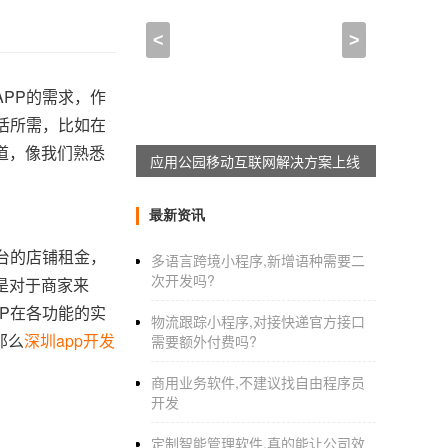
<
>
PP的需求，作
活所需，比如在
道，像我们熟悉
应用公园移动互联网解决方案上线
最新资讯
台的店铺租金，
多语言跨境小程序,新增语种需要二
次开发吗?
是对于商家来
P在各功能的实
物流跟踪小程序,对接快递官方接口
那么
深圳app开发
需要额外付费吗?
商用业务软件,不建议找自由程序员
开发
定制智能管理软件,真的能让公司效