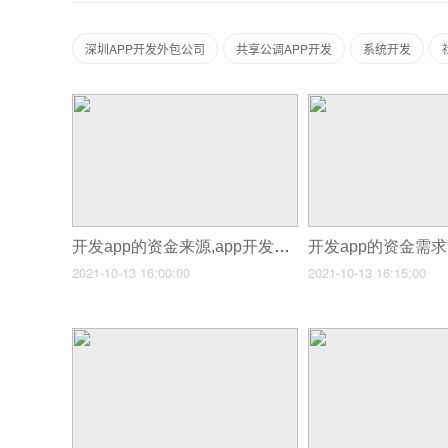
深圳APP开发外包公司
共享公调APP开发
系统开发
开发app的资金来源,app开发模式的应用
2021-10-13 16:00:00
2021-10-13 16:15:00