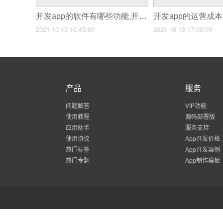
开发app的软件有哪些功能,开发企业app介绍
2021-10-13 16:45:00
2021-10-13 17:00:00
产品
服务
问题解答
VIP功能
使用教程
源码部署版
应用助手
服务支持
使用协议
App开发价格
热门标签
App开发案例
热门专题
App制作模板