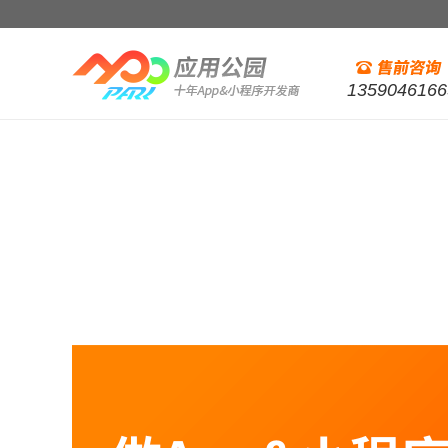
1359046166