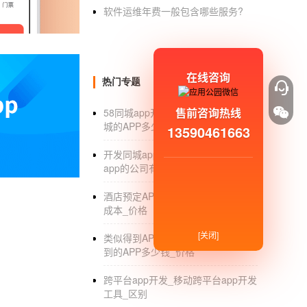
两者的区别在于价格和功能。前者更便宜，后
软件运维年费一般包含哪些服务?
务。一旦运营用户在开发，并在完成后获得自
可以开始自己的宣传和业务。用户需要付出更大
APP软件失望，不知道开发看了商城APP软件
在线咨询
热门专题
售前咨询热线
58同城app开发_开发一个类似58同
城的APP多少钱_制作费用_公司排名
13590461663
开发同城app的企业_深圳开发同城
app的公司有哪些_前景_排名
酒店预定APP_酒店预定APP哪个好_
成本_价格
[关闭]
类似得到APP开发_开发一个类似得
到的APP多少钱_价格
跨平台app开发_移动跨平台app开发
工具_区别