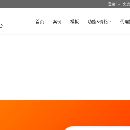
登录
●
免费
首页
案例
模板
功能&价格
代理
3