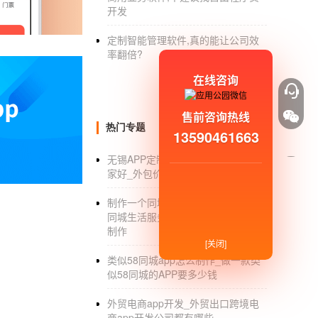
城，也开始了自己的
APP软件开发
，但是传统
开发
APP软件开发的流程。1.先确定自己的需求
定制智能管理软件,真的能让公司效
于一些传统的小商城，来说，真的没有必要把
率翻倍?
处。然而，如果你已经确定你需要传统的商城应
在线咨询
致了解了传统商城APP软件开发，的功能需求
能已经在开发，完成了，但是实际上，传统商城
售前咨询热线
APP软件，这样你的APP软件才能更好的运
热门专题
13590461663
城是传统应用的看法。开发宣传电商
无锡APP定制_无锡APP定制公司哪
家好_外包价格_公司排名
制作一个同城app多少钱_制作一个
同城生活服务app软件多少钱_开发
制作
[关闭]
类似58同城app怎么制作_做一款类
似58同城的APP要多少钱
外贸电商app开发_外贸出口跨境电
商app开发公司都有哪些