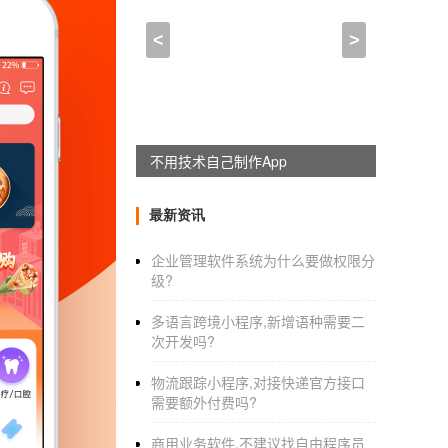
开发app商城软件的公司_
<
>
2021-06-08 09:15:00
来自于
应用公园
2010年到2010年，电商，作为APP平台
所以市场上有分销的营销方式。分销的意思是
不用技术自己制作App
展，越来越多的企业创造了定制自己的商城和
应用软件开发
和分销：的优势首先，分销模式可
最新资讯
分销，申请店铺，申请成功后，可以拥有与上
企业管理软件系统为什么要做权限分
轻松创业。如果有人在店里买东西，我可以有
级?
销模式可以把东西卖给朋友。这样，我也可以在
城，电商，分销、定制的APP软件也促进了电
多语言跨境小程序,新增语种需要二
次开发吗?
销，迅速扩大销售规模的营销工具。公司开发A
物流跟踪小程序,对接快递官方接口
为什么很多商家都在定制开发分销商城
需要额外付费吗?
随着APP
软件开发技术
的发展和移动终端技术
商用业务软件,不建议找自由程序员