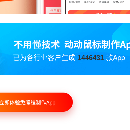
已为各行业客户生成
款App
1446431
立即体验免编程制作App