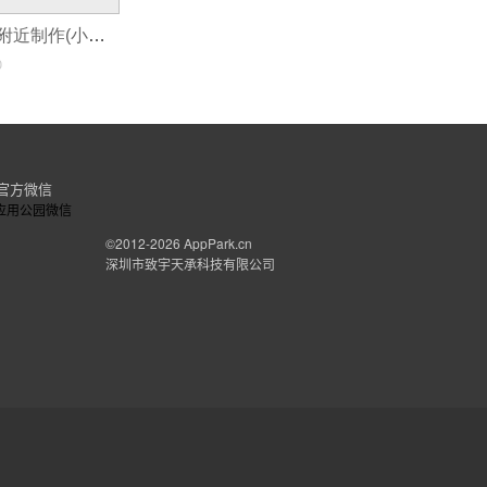
小程序地理位置附近制作(小程序要怎么推广呢小程序开发好后如何推广)
0
官方微信
©2012-2026
AppPark.cn
深圳市致宇天承科技有限公司