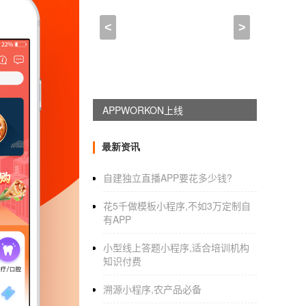
临沧企业开发app确认无
<
>
2021-04-24 10:15:00
来自于
应用公园
智慧租房
APP开发平台
是怎么监控房
凡是租房子或者买房子的人，都是特别警惕
APPWORKON上线
用户手机上移除。所以对租房平台来说，想要
们下面来看看，智慧租房APP开发平台是怎么
最新资讯
信息的真实性，其中房东是上传房源信息的一方
自建独立直播APP要花多少钱?
监管的触角深入到平台运营环节，假信息传播
源信息需要第三方服务平台――智慧租房APP
花5千做模板小程序,不如3万定制自
有APP
租房平台上还推出各种特色的服务，以信任为基
通过这样一个服务平台，对政府、企业以及租
小型线上答题小程序,适合培训机构
知识付费
理；而对租客来说，通过这样的服务平台，选择
溯源小程序,农产品必备
如何选择值得信赖的
APP外包开发公