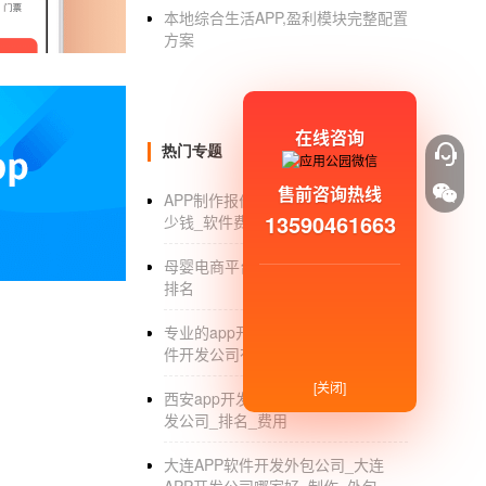
本地综合生活APP,盈利模块完整配置
移动互联网格局初定，无论是创业者还是
方案
台水平良莠不齐，那么，如何选择一间值得信赖
发，如果对方啥技术都说是专注的，你就得留个
员、产品测试人员等，当然技术开发还可以再细
在线咨询
看团队实力。首先，为了判断案例的真实性，
热门专题
确认他们的策划能力.其次，让他们对你有需求
售前咨询热线
APP制作报价_制作一个APP要花多
3.看价格是否合理，售后服务是否到位首先，
13590461663
少钱_软件费用_价格表
问题的，不要盲目采纳低价，要把风险控制放在
位，一般来说，开发好APP一年内，免费维修
母婴电商平台_母婴电商发展_营销_
排名
于整个软件开发行业，希望对大家有帮助。临沧
专业的app开发公司_专业手机app软
件开发公司有哪些_哪家好
[关闭]
西安app开发制作_西安好的软件开
发公司_排名_费用
大连APP软件开发外包公司_大连