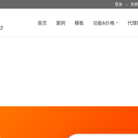
登录
●
免费
首页
案例
模板
功能&价格
代理
3