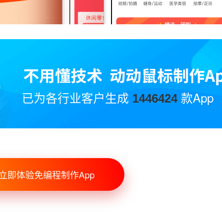
已为各行业客户生成
款App
1446424
立即体验免编程制作App