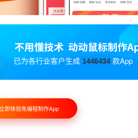
已为各行业客户生成
款App
1446434
立即体验免编程制作App