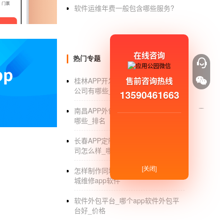
趣，从而使得用户的微信斗图水平有所提高，
软件运维年费一般包含哪些服务?
制作动图APP开发可以算是生活中常用的
APP
在线咨询
热门专题
售前咨询热线
桂林APP开发商_桂林手机APP开发
公司有哪些_移动端手机制作
13590461663
南昌APP外包_南昌APP外包公司有
哪些_排名
长春APP定制_长春APP定制外包公
司怎么样_哪家好_外包
[关闭]
怎样制作同城维修app软件_制作同
城维修app软件
软件外包平台_哪个app软件外包平
台好_价格