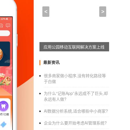
山西制作动图App开发，
<
>
2021-03-30 19:00:00
来自于
应用公园
微信可以说是生活中常用的
社交软件
，而
分的用户因为斗图素材库不多而败下阵来，但
应用公园移动互联网解决方案上线
发愁了。那么制作动图
APP
开发具备哪些功能
1.添加各种素材：用户可以上传视频、照片以
最新资讯
美图软件编辑好相关的照片和视频，上传到平
很多商家做小程序,没有转化路径等
2.添加文字滤镜：在制作动图的过程中，可以
于白做
候，要尽可能贴合动图去思考，因为不合时宜
多么的重要。
为什么“记账App”永远成不了巨头,却
永远有人做?
3.调整播放时间:有的时候，一张鬼畜的动图
得播放速度不够出彩，可以在线调整动图的播
AI数据分析系统,适合哪些中小商家?
斗图中脱颖而出。
企业为什么要开始考虑AI管理系统?
4.保存分享动图：用户制作完动图之后，就可