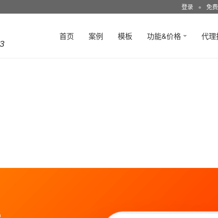
登录
●
免费
首页
案例
模板
功能&价格
代理
3