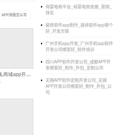
Android中获取手机的硬件信息，例如型
母婴电商平台_母婴电商发展_营销_
排名
APP流程怎么写
在AndroidManifest.xml文件中添加权限
装修软件app制作_装修软件app哪个
String sdk=android.os.Build.VERSION.S
好_开发方案
String model=android.os.Build.MODEL;
广州手机app开发_广州手机app软件
开发公司哪家好_软件培训
String release=android.os.Build.VER
四川APP软件开发公司_成都APP开
发哪家好_制作_外包_定制公司
app开发员多少钱,商城app开发接私单
无锡APP软件定制开发公司_无锡
0
APP开发公司哪家好_制作_外包_公
司