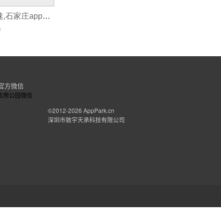
app开发在线快速,石家庄app外包
0
官方微信
©2012-2026
AppPark.cn
深圳市致宇天承科技有限公司