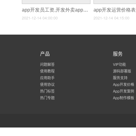
app开发员工资,开发外卖app的意义
2021-12-14 04:00:00
2021-12-14 04:15:00
产品
服务
问题解答
VIP功能
使用教程
源码部署版
应用助手
服务支持
使用协议
App开发价格
热门标签
App开发案例
热门专题
App制作模板