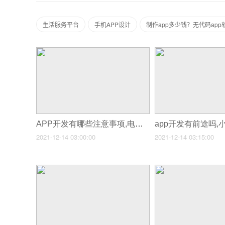
生活服务平台
手机APP设计
制作app多少钱？无代码app
APP开发有哪些注意事项,电商开发app有哪些
2021-12-14 03:00:00
2021-12-14 03:15:00