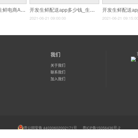
开发生鲜配送app_生鲜电商App开发切入社区服务
开发生鲜配送app多少钱_生鲜电商APP开发平台在物流上的钱是烧在哪里
2021-06-21 09:00:00
2021-06-21 09:15:0
我们
关于我们
联系我们
加入我们
粤公网安备 44030602002171号
粤ICP备15056436号-2