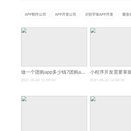
APP制作公司
APP开发公司
识别字体APP开发
健身
做一个团购app多少钱?团购app软件开发多少钱？
2021-06-20 13:56:00
2021-06-20 14:59:00