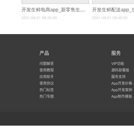
开发生鲜电商app_新零售生鲜电商App开发市场浅析
2021-06-21 08:30:00
2021-06-21 08:45:00
产品
服务
问题解答
VIP功能
使用教程
源码部署版
应用助手
服务支持
使用协议
App开发价格
热门标签
App开发案例
热门专题
App制作模板