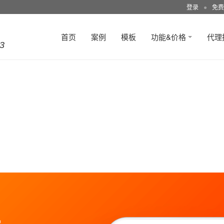
登录
●
免费
首页
案例
模板
功能&价格
代理
3