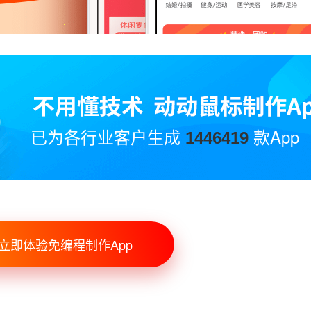
已为各行业客户生成
款App
1446419
立即体验免编程制作App