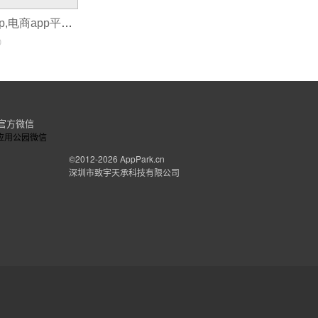
如何制作电商app,电商app平台开发价格
婚恋APP开发
时间大概得需要2个月左右
0
关于婚恋APP软件需要多少钱这个问题首
能的耗时程度呀？选择的
开发公司
当地的技术
的不错，您可以到网上搜一下。如果您预算有
官方微信
©2012-2026
AppPark.cn
深圳市致宇天承科技有限公司