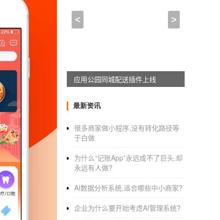
舞蹈学习APP开发 在线跟
<
>
2021-01-27 09:30:00
来自于
应用公园
做安卓手机app一般多少钱?
应用公园同城配送插件上线
收到你求助，我这样给你解释:
最新资讯
首先:做
安卓app开发
一般多少钱，我不清
很多商家做小程序,没有转化路径等
用，你需要花费多少钱?
于白做
如果你是开发人员，我说真话不建议你自己
为什么“记账App”永远成不了巨头,却
1、资讯类的，你做不过掌上新浪、网易新闻 
永远有人做?
2、签到?社区?你的社区有什么特色?你咱
AI数据分析系统,适合哪些中小商家?
3、天气，你做不过墨迹~
企业为什么要开始考虑AI管理系统?