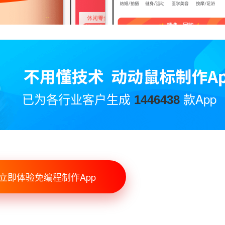
已为各行业客户生成
款App
1446438
立即体验免编程制作App