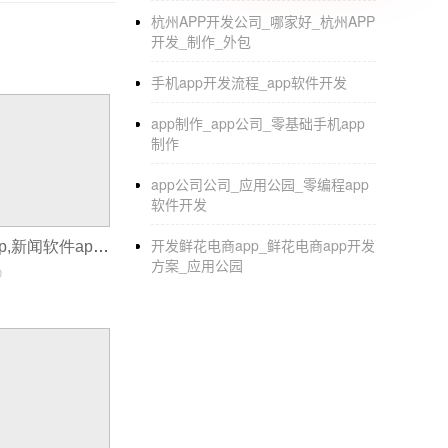
1、舞蹈资讯展示：在舞蹈学习APP首页
杭州APP开发公司_哪家好_杭州APP
开发_制作_外包
学舞蹈奠定良好的基础，也能方便用户深入了
手机app开发流程_app软件开发
2、舞蹈教学分类：而每个人对于舞蹈学
进行浏览，若是用户有特定需求，也能直接在
app制作_app公司_零基础手机app
制作
3、舞蹈教程视频：APP开发也会为用户
app公司公司_应用公园_零编程app
4、用户在线交流：平台也会为用户建立
软件开发
关经验的用户也会根据问题做出一定的回答。
开发鲜花电商app_鲜花电商app开发
如何制作新闻app,新闻软件app怎么开发
5、视频缓存：用户要是看到自己习惯的
方案_应用公园
0
6、寻找舞伴：如果是跳交谊舞、踢踏舞
龄、身高等因素来考虑，直到找到自己合适的
开发一个婚恋app软件需要多少钱和