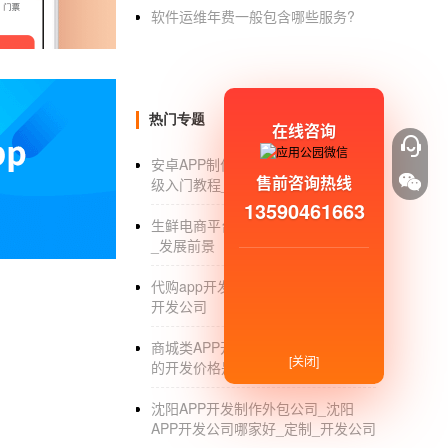
如果合一起，你做不过腾讯 ......
软件运维年费一般包含哪些服务?
说句不好听的，如果我是用户，我不太会下载
如果你找人开发一个这样的应用，我建议
个人或团队给你建议和信息了;
热门专题
在线咨询
安卓APP制作软件_安卓APP制作初
售前咨询热线
级入门教程_软件开发_安卓系统
13590461663
生鲜电商平台_生鲜电商平台有哪些
_发展前景
代购app开发_海外代购平台哪个好_
舞蹈学习APP开发 在线跟着学习舞蹈
开发公司
随着社会的发展和生活水平的提高，很多
商城类APP开发价格_手机APP商城
[关闭]
很多人技能学习的优选，但是自学舞蹈有一定的
的开发价格是多少
在我们的视野中。人们通过舞蹈学习APP就可
沈阳APP开发制作外包公司_沈阳
APP开发公司哪家好_定制_开发公司
舞蹈学习APP开发
有哪些基础功能?