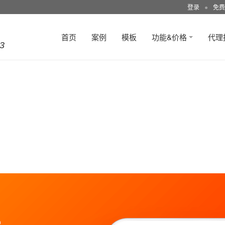
登录
●
免费
首页
案例
模板
功能&价格
代理
3