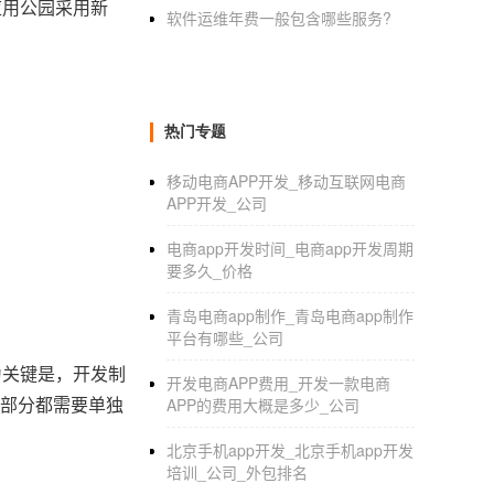
应用公园采用新
软件运维年费一般包含哪些服务?
热门专题
移动电商APP开发_移动互联网电商
APP开发_公司
电商app开发时间_电商app开发周期
要多久_价格
青岛电商app制作_青岛电商app制作
平台有哪些_公司
为关键是，开发制
开发电商APP费用_开发一款电商
一部分都需要单独
APP的费用大概是多少_公司
北京手机app开发_北京手机app开发
培训_公司_外包排名