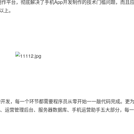
制作平台，彻底解决了手机App开发制作的技术门槛问题，而且
%以上。
的开发，每一个环节都需要程序员从零开始一一敲代码完成。更
S端、运营管理后台、服务器数据库、手机运营助手五大部分，每