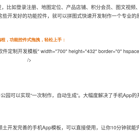
开发，比如登录注册、地图定位、产品店铺、积分会员、图文视频
这些开发好的功能控件，就可以拼图式快速开发制作一个专业的原
编程，功能控件式拖拽，轻松上手：
件定制开发模板" width="700" height="432" border="0" hspace=
/>
用公园可以实现“一次制作，自动生成”。大幅度解决了手机App
土开发完善的手机App模板，可以直接使用，让你10分钟就能完