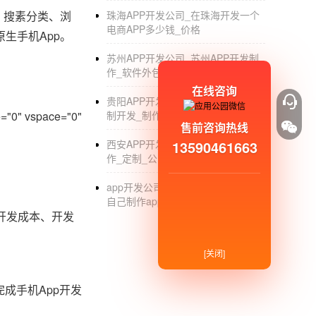
、搜素分类、浏
珠海APP开发公司_在珠海开发一个
电商APP多少钱_价格
生手机App。
苏州APP开发公司_苏州APP开发制
作_软件外包_公司
在线咨询
贵阳APP开发_贵阳APP开发公司_定
"0" vspace="0"
制开发_制作外包公司
售前咨询热线
西安APP开发公司_西安软件开发_制
13590461663
作_定制_公司排名
app开发公司_应用公园_app开发_
自己制作app
的开发成本、开发
[关闭]
成手机App开发