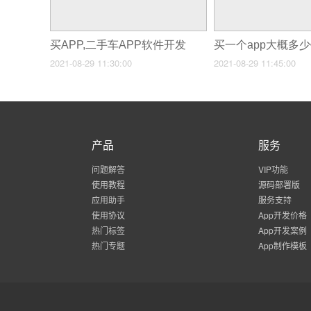
买APP,二手车APP软件开发
2021-08-29 11:30:00
2021-08-29 11:45:00
产品
服务
问题解答
VIP功能
使用教程
源码部署版
应用助手
服务支持
使用协议
App开发价格
热门标签
App开发案例
热门专题
App制作模板