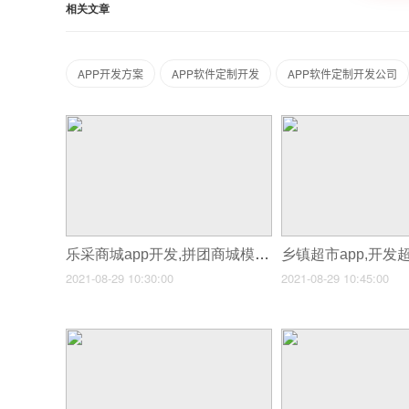
相关文章
APP开发方案
APP软件定制开发
APP软件定制开发公司
乐采商城app开发,拼团商城模式app开发
乡镇超市app,开发
2021-08-29 10:30:00
2021-08-29 10:45:00