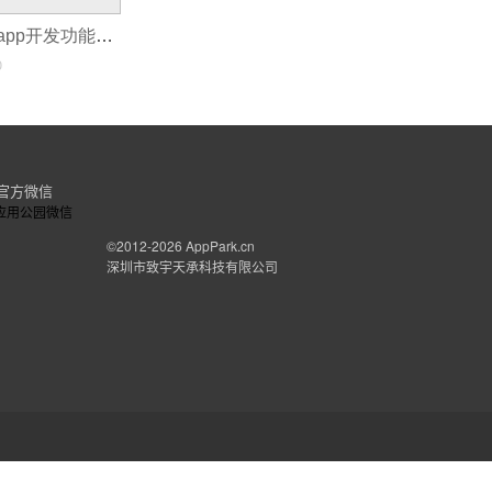
巴中农产品教育app开发功能_巴中农业App开发功能
0
官方微信
©2012-2026
AppPark.cn
深圳市致宇天承科技有限公司