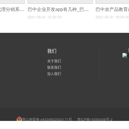
巴中丽人美品商城代理分销系统开发app_巴中APP开发公司
巴中企业开发app有几种_巴中共享收发室APP开发平台解决的痛点有哪些
2021-05-31 15:30:00
2021-05-31 16:00:0
我们
关于我们
联系我们
加入我们
粤公网安备 44030602002171号
粤ICP备15056436号-2