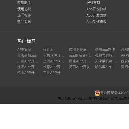
应用助手
服务支持
使用协议
App开发价格
热门标签
App开发案例
热门专题
App制作模板
热门标签
APP案例
媒介易
应用下载链接制作
杭州app制作哪家好
温州
单店商城app
手机软件开发培训
app的后台开发教程
视频号跳转小程序
广州APP开发公司
上海APP软件开发公司
南京APP开发外包
天津手机APP开发
沈阳APP开发公司
长春APP开发价格
海口APP开发
哈尔滨APP开发
佛山APP开发公司
东莞APP开发公司
粤公网安备 440306
应用公园,专业级app制作开发公司,10年ap