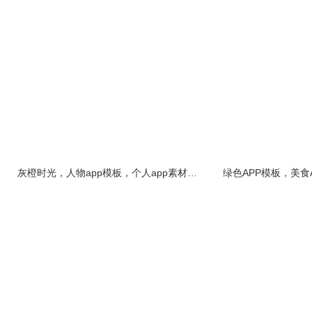
很简约的一款橙色APP主页模
很简约的一款黑
灰橙时光，人物app模板，个人app素材，个人简介app内容界面素材-应用公园
板，同时也很实用。
板，同时也很实用。