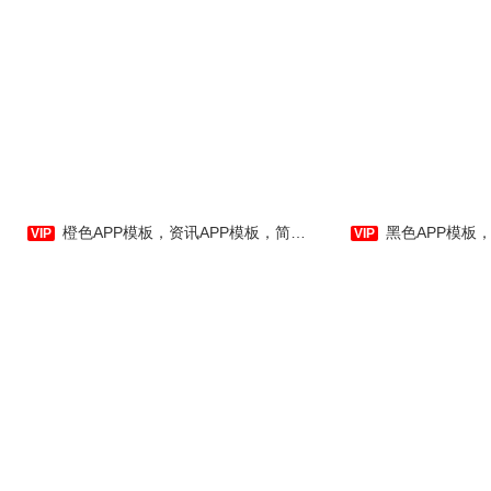
很简约的一款黑色APP主页模
很简约的一款白
橙色APP模板，资讯APP模板，简约实用APP主页模板-应用公园
黑色APP模板，旅游APP模板
板，同时也很实用。
模板，同时也很实用