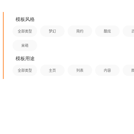
模板风格
全部类型
梦幻
简约
酷炫
呆萌
这款app内容页模板适合用于
各种等类型app，可以作为一款素
模板用途
材，希望能够给你带来灵感。整个
模板的所有内容都是可编辑的。模
全部类型
主页
列表
内容
板包含控件：图片、文本、画廊、
多行文本、按钮、历史导航。海量
免费app素材任您挑选，app主题、
很简约的一款绿
app模板尽在应用公园！
板，同时也很实用。