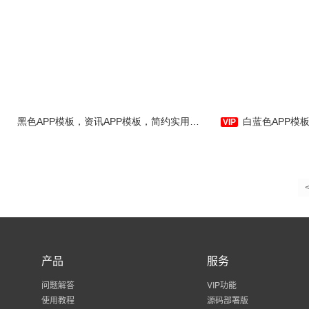
黑色APP模板，资讯APP模板，简约实用APP主页模板-应用公园
白蓝色APP模板，电商APP模
产品
服务
问题解答
VIP功能
使用教程
源码部署版