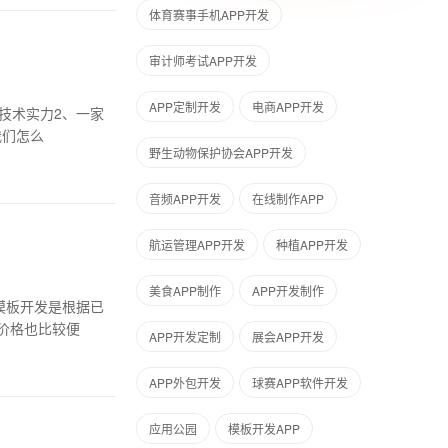
体育赛事手机APP开发
审计师考试APP开发
APP定制开发
电商APP开发
的技术实力2、一家
我们怎么
野生动物保护协会APP开发
音频APP开发
在线制作APP
航运管理APP开发
种植APP开发
美食APP制作
APP开发制作
，模板开发是根据已
价格也比较便
APP开发定制
展会APP开发
APP外包开发
球赛APP软件开发
应用公园
模板开发APP