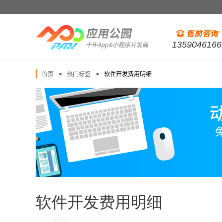
1359046166
首页
热门标签
软件开发费用明细
>
>
软件开发费用明细