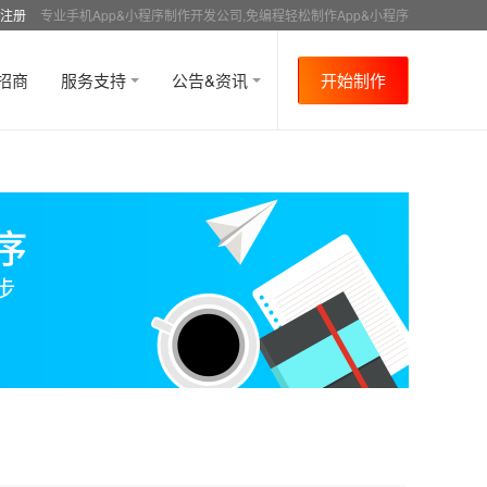
注册
专业手机App&小程序制作开发公司,免编程轻松制作App&小程序
招商
服务支持
公告&资讯
开始制作