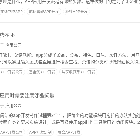
的原理是什么，APP应用开发流程有哪些步骤。这样做的目的是为了让企业
在线制作APP
航运管理APP开发
种植APP开发
优势在哪
自于
应用公园
势在哪1、菜谱功能，app分成了菜品、菜系、特色、口味、烹饪方法，用
也可以通过输入菜式名直接进行搜索查找。菜谱的分类可以做得细致入微
APP开发公司
基金类APP开发
共享收藏品APP开发
P应用时需要注意哪些问题
自于
应用公园
1、简洁的app开发制作过程第2个：，把每个的功能模块用拖拉的办法实施
按照自身的要求实施设计，或是直接使用app制作工具常用的功能模块。
APP开发公司
APP开发定制
展会APP开发