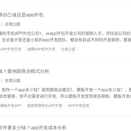
择自己做还是app外包
自于
应用公园
谱的手机APP外包公司1、从app外包开发公司的案例入手，评估该公司
司，无论是大型还是小型的app开发团队，都会有各自不同的开发案例，那
APP外包开发
球赛APP软件开发
应用公园
少钱？案例跟商业模式分析
自于
应用公园
」制作一个app多少钱？案例跟商业模式1、模板开发一个app多少钱？
修改替换，但不对需求进行开发，所以模板开发受到很多限制，模板开发
模板开发APP
面部表情转化APP开发
APP开发定制
软件要多少钱？app开发成本分析