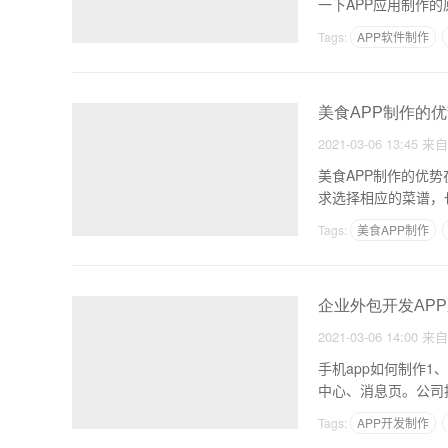
一下APP应用制作
Tags:
APP软件制作
美食APP制作的
2021-03-06 13:45
来
美食APP制作的优
求选择相应的菜谱，
Tags:
美食APP制作
企业外包开发AP
2021-03-06 14:00
来
手机app如何制作
中心、消息页。公司
Tags:
APP开发制作