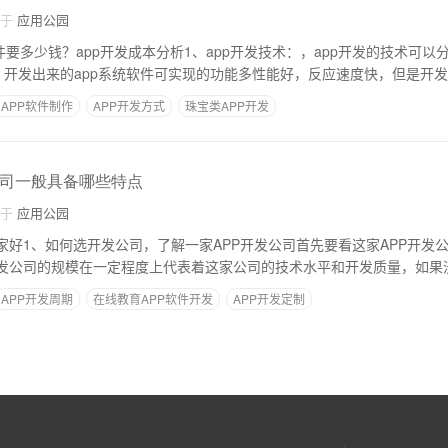
自于
应用公园
件要多少钱？app开发成本分析1、app开发技术：，app开发的技术可以
，开发出来的app系统软件可实现的功能多性能好，反应速度快，但是开
APP软件制作
APP开发方式
珠宝类APP开发
公司一般具备哪些特点
自于
应用公园
哪家好1、如何选开发公司，了解一家APP开发公司首先要看这家APP开发
开发公司的规模在一定程度上代表着这家公司的技术水平和开发质量，如果
APP开发周期
在线教育APP软件开发
APP开发定制