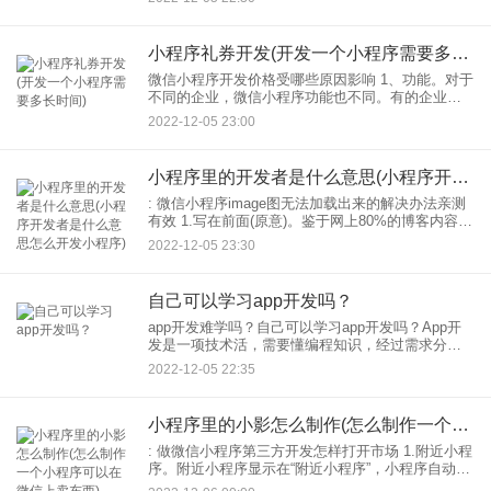
半身上感受到他们的心意。 2.滴滴出行卡，滴滴已
经成
小程序礼券开发(开发一个小程序需要多长时间)
微信小程序开发价格受哪些原因影响 1、功能。对于
不同的企业，微信小程序功能也不同。有的企业对
小程序的功能要求较低，所以开发的成本相对较
2022-12-05 23:00
低。有的企业到小程序功能开发要求更高，比如商
城功能，包括分类
小程序里的开发者是什么意思(小程序开发者是什么意思怎么开发小程序)
: 微信小程序image图无法加载出来的解决办法亲测
有效 1.写在前面(原意)。鉴于网上80%的博客内容相
同，有时甚至错误的地方都是一样的，甚至没有更
2022-12-05 23:30
改任何标点符号，我在工作学习中经常遇到这种情
自己可以学习app开发吗？
app开发难学吗？自己可以学习app开发吗？App开
发是一项技术活，需要懂编程知识，经过需求分
析、产品原型设计、UI设计、前端开发（安卓/苹果
2022-12-05 22:35
开发）、后端开发、测试等环节。由产品经理统
筹，协同UI设计
小程序里的小影怎么制作(怎么制作一个小程序可以在微信上卖东西)
: 做微信小程序第三方开发怎样打开市场 1.附近小程
序。附近小程序显示在“附近小程序”，小程序自动显
示给周边5公里内的微信用户。所有符合条件的用户