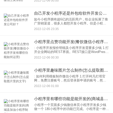
2022-12-06 00:00
是：011。 2.与朋友分享。目前小程序真的
自己开发小程序还是外包给软件开发公司好？
如今小程序拥有超6亿的活跃用户，给企业拓展了推
广营销渠道，很多人都想开发小程序。但是小程序
开发有很多方式，其中自主开发和外包定制开发是
2022-12-05 23:35
不少企业所倾向的选择。那自己开发小程序还是外
包给软件开发公司好呢？
小程序里点赞功能开发(餐饮微信小程序开发有哪些功能如何运营)
: 小程序开发报价明细及小程序开发需要多少钱 1.打
开企业网站的REST界面。REST接口是WordPress
网站的数据开放平台，使用WP网站最新版本的都是
2022-12-06 00:30
默认开放的。 2.扩展企业网站的W
小程序里趣味图片怎么制作(怎么提取图片里的文字)
: 如何利用模板制作微信小程序 1.打开柯凡灯塔官
网，免费注册账号，然后登录新申请的账号，然后
选择“灯塔小程序”开始微信小程序制作之旅。 2.进入
2022-12-06 01:00
光站小程序栏目，点击左上角的“创建小程序”进
小程序里有哪些功能是能开发的(商城县加油小程序制作)
小程序一个页面多少钱微信单页小程序开发多少钱
做一个 1和小程序中的功能已完成。小程序是一种工
具。如果这个工具少了功能，那么这个工具就没用