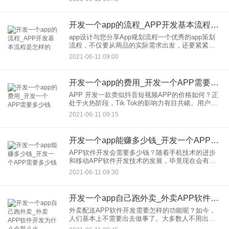
长，有的人需要不断的练习。首先更新培训计划等
功能部分。第二，一。在这
开发一个app的流程_APP开发基本流程是怎样的
app设计与您分享App规划流程一个优秀的app策划
流程，不仅要从商品的实际需求出发，还要紧紧围
绕用户的体验，才能保证策划方案的灵活性和突出
2021-06-11 09:00
功能。FaceUI app规划流程：1。用户讨论用户讨论
是
开发一个app的费用_开发一个APP需要多少钱
APP 开发一款类似抖音短视频APP的价格如何？正
处于火热阶段，Tik Tok的影响力有目共睹。用户总
体上趋于年轻化，用户流量大。Tik Tok的成功也让
2021-06-11 09:15
人明白，在前移动互联网时代，开发的优质A
开发一个app能赚多少钱_开发一个APP需要多少钱
APP软件开发会需要多少钱？随着手机技术的进步
和移动APP软件开发技术的发展，毕竟现在会有更
多的用户在互联网上消费，但是由于知识的限制，
2021-06-11 09:30
APP软件开发需要多少钱？首先要分析应用软件开
发需要多少钱，然后
开发一个app自己跑外卖_外卖APP软件开发为什么会那么火
外卖配送APP软件开发需要怎样的功能呢？如今，
人们基本上不需要出去做事了。大多数人不用出门
就可以在手机APP软件上完成自己的衣食住行，尤