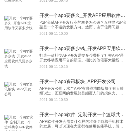
2021-06-11 09:45
其是吃饭。我们基本上不需要花太多时间吃饭。开
发买了外卖配送APP
开发一个app要多久_开发APP应用软件又要多少钱
P2P金融APP开发行业的寒冬怎么破？互联网P2P金
融是一个不错的发展方向。然而，由于信用问题，
P2P金融业进入了发展的寒冬，制约P2P金融业的主
2021-06-11 10:00
要原因是信用违约。然而，信贷违约的锅应该由P2P
金融应
开发一个app要多少钱_开发APP应用软件又要多少钱
打造一款社交APP开发需要多少费用？社交APP是
开发移动应用平台的新宠。相比其他需要大量线下
物理资源的手机软件，在开发推广社交应用难度更
2021-06-11 10:15
小，因此，开发需要更多的多少钱和社交应用，而
开发和费用需要更高的
开发一个app资讯板块_APP开发公司
APP开发公司：水产APP有哪些功能板块？有人曾
经说过，互联网的发展总是颠覆人们的想象力。互
联网不仅给互联网带来衣食住行，还与各大行业结
2021-06-11 10:30
合，发展迅速。水产行业也紧跟互联网时代，有了
全新的发展，将水产行
开发一个app软件_定制开发一个篮球共享APP软件成本要多少
APP软件开发会需要什么样的准备？随着手机技术
的发展，可以说现在大家都在使用智能手机，所以
作为智能手机载体的手机APP软件越来越普及。正