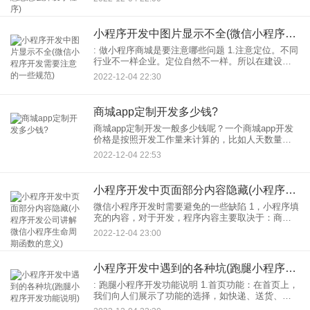
主语信息。可以在小程序找到，如下图所示。进入
小程序后，点击
小程序开发中图片显示不全(微信小程序开发需要注意的一些规范)
: 做小程序商城是要注意哪些问题 1.注意定位。不同
行业不一样企业。定位自然不一样。所以在建设之
前小程序商城一定要想好自己需要什么样的定位。
2022-12-04 22:30
如果定位不明确小程序的开发会变得很麻烦。比如
找不到重点
商城app定制开发多少钱?
商城app定制开发一般多少钱呢？一个商城app开发
价格是按照开发工作量来计算的，比如人天数量，
来计算费用的。你要求的逻辑越复杂功能要求越细
2022-12-04 22:53
致，需要的工时越多，价格就越高。听起来都是商
城软件，中间的功能
小程序开发中页面部分内容隐藏(小程序开发公司讲解微信小程序生命周期函数的意义)
微信小程序开发时需要避免的一些缺陷 1，小程序填
充的内容，对于开发，程序内容主要取决于：商家
给出的信息，所以要满足用户的需求，这里开发需
2022-12-04 23:00
要做一段时间的用户。他们需要知道人们在使用时
想看到什么小程
小程序开发中遇到的各种坑(跑腿小程序开发功能说明)
: 跑腿小程序开发功能说明 1.首页功能：在首页上，
我们向人们展示了功能的选择，如快递、送货、取
件、送花、进货、排队等。用户根据自身需求选择