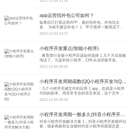
2022-12-04 23:30
服务产品在线。 2.需求信息。填写小程序。用户可
以
app运营找外包公司如何？
如果自己打算运营APP，最好别外包。外包坑太
多。 为啥不建议外包？ 1、甲方需求一般情况下，
他自己也搞不清。就需要一边做一边改。或者，原
2022-12-04 23:27
型要做的高度仿真。能过原型这一关就需要好久
小程序开发重点(智能小程序)
: 教育类行业做小程序应该如何选择 1.几个月后就被
淘汰了。九蓝科技小程序，13年从业经验开发。各
种都有模板，适合各种商家。 2.企业的技术实力和
2022-12-05 00:00
服务态度如何？企业年完成的部分项目案例可以直
小程序开发周期函数(QQ小程序开发与QQ小程序介绍)
: 几个小程序关键文件的应用 1.app，也就是小程序
代码的剧本。用非常专业的语言来说，这个文件的
主要功能是监控和处理小程序的生命周期函数和全
2022-12-05 00:30
局变量的声明。框架提供的丰富API可以通过它调
用。
小程序开发周期一般多久(抖音小程序开发解决方案)
抖音小程序开发解决方案 1，抖音小程序开发循环往
复，很多商家和企业都对抖音小程序持观望态度，
而这种态度的一个主要原因就是不清楚小程序抖音