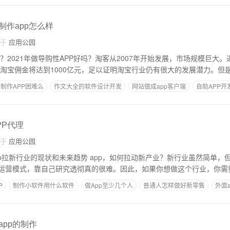
制作app怎么样
自于
应用公园
势？2021年做导购性APP好吗？淘客从2007年开始发展，市场规模巨大
年淘宝佣金将达到1000亿元，足以证明淘宝行业仍有很大的发展潜力。但
制作APP困难么
作文大全的软件设计开发
网站做成app客户端
自助APP开
PP代理
自于
应用公园
pp拉新行业的现状和未来趋势 app，如何拉动新产业？新行业虽然简单，
运营模式，靠自己研究透彻真的很难。因此，如果你想做这个行业，你需
P
制作小软件用什么软件
做App至少几个人
普通人怎样做好新零售
外面
app的制作