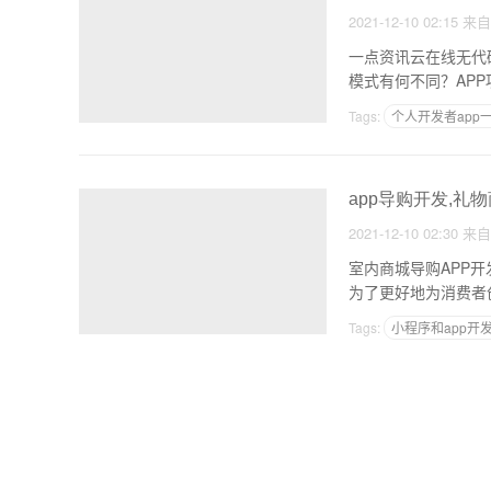
2021-12-10 02:15
来
一点资讯云在线无代码开
模式有何不同？AP
Tags:
个人开发者app
APP技术特点
怎样做
app导购开发,礼
2021-12-10 02:30
来
室内商城导购APP
为了更好地为消费者
Tags:
小程序和app开
自己开发app可以赚钱