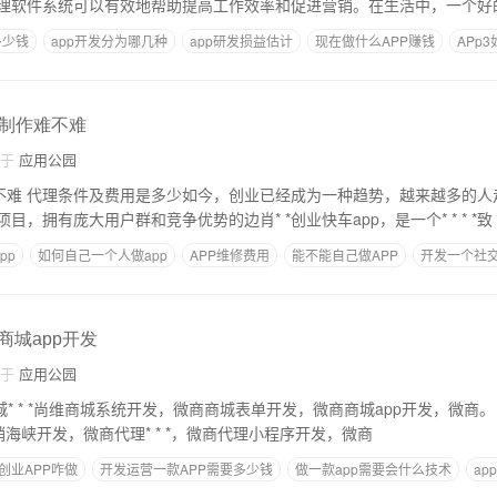
理软件系统可以有效地帮助提高工作效率和促进营销。在生活中，一个好
多少钱
app开发分为哪几种
app研发损益估计
现在做什么APP赚钱
APp
p制作难不难
自于
应用公园
难不难 代理条件及费用是多少如今，创业已经成为一种趋势，越来越多的
，拥有庞大用户群和竞争优势的边肖* *创业快车app，是一个* * * *致
pp
如何自己一个人做app
APP维修费用
能不能自己做APP
开发一个社交
商城app开发
自于
应用公园
* * *尚维商城系统开发，微商商城表单开发，微商商城app开发，微商。 制开发于分销，
分销海峡开发，微商代理* * *，微商代理小程序开发，微商
创业APP咋做
开发运营一款APP需要多少钱
做一款app需要会什么技术
a