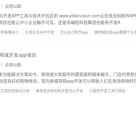
自于
应用公园
发APP工具与技术外包区别 www.yidianzixun.com云在线无码制作
P项目还能让中小企业触手可及，还是非编程科技集团也能有开发A
一年能赚多少
大连企业APP开发
怎么自己制作app
做同城信息app需要什么
app
物商城开发app项目
自于
应用公园
开发功能解决方案如今，商场或大型超市的建筑面积越来越大，门店的类型
创造良好的购物体验，室内商城导购app开发可以帮助人们在商场购物时
发实现的优缺点比较
像淘宝这样的软件是怎么开发
小程序开发工具可视化
吗
手机app怎么开发的
装修app策划案