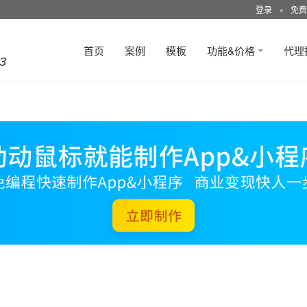
登录
●
免费
首页
案例
模板
功能&价格
代理
3