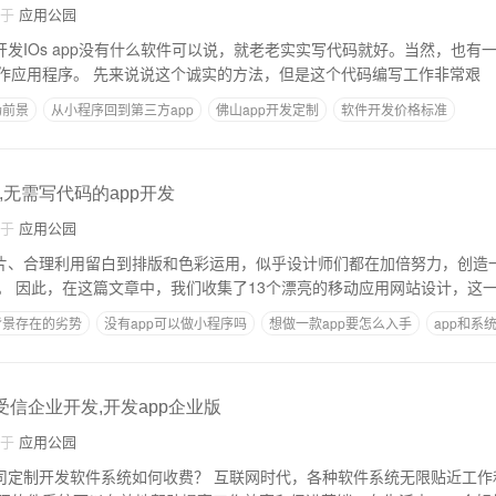
自于
应用公园
。当然，也有一些黑技术可以在不
编程小白的情况下用作应用程序。 先来说说这个诚实的方法，但是这个代码编写工作非常艰
场前景
从小程序回到第三方app
佛山app开发定制
软件开发价格标准
的事项
Google Play ASO
,无需写代码的app开发
自于
应用公园
亮的图片、合理利用留白到排版和色彩运用，似乎设计师们都在加倍努力，创造
计来推广自己的应用。 因此，在这篇文章中，我们收集了13个漂亮的移动应用网站设计，
背景存在的劣势
没有app可以做小程序吗
想做一款app要怎么入手
app和系
studio64app软件模板
受信企业开发,开发app企业版
自于
应用公园
如何收费？ 互联网时代，各种软件系统无限贴近工作和生活。在企业，