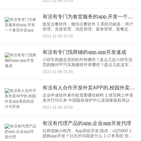
2021-11-06 15:15
多APP运营商之一，但企业签名经常掉线，不少用
户将目光转向T
有没有专门为食堂服务的app,开发一个食堂外卖app
饭堂点餐软件，微信点餐软件 1.系统功能多：用户
管理、充值管理、消息管理、菜单管理、套餐定
制、点餐汇总、代点餐、可升级【终端电脑点卡、
2021-11-06 15:30
取餐验证、消费】、【指纹取餐验证】、【网络消
费机点餐、取餐、消费】
有没有专门找商铺的app,app开发速成
小轿车跑腿送货的软件有哪些？盘点几款小轿车送
货跑腿APP汽车跑腿软件有哪些？盘点几款送车跑
腿APP！ 姚郁 蔡溪。com 如今，随着经济的快速发
2021-11-06 15:45
展，汽车不再是品，它已经成为大多数人的
有没有人合作开发外卖APP的,校园外卖app系统的设计与开发
企业申请软件著作权需要哪些材料 1.填写网上申请
表并打印出来 中国版权保护中心是国家版权局认定
的为数不多软件著作权登记机构。它需要在线注册
2021-11-06 16:00
并在线填写申请表。软件著作权登记申请表应填写
的内容包括：软
有没有代理产品的app,企业app开发代理
社群团购小程序、App系统开发-陈杰：cfj25800 1.
团购app开发？社区的功能是什么 1:订单系统 组内
订单：处理按子项汇总的订单 智能录入：智能记录