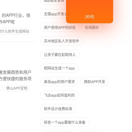
app裂变营销
web做app
无锡app开发公司排名
，的APP行业，很
[关闭]
APP呢
用户使用APP的好处
在线报价
用什么软件生成网站
苏州地区私人开发软件
让孩子赢在起跑线上
把网站生成一个app
速发展趋势和用户
方便快捷的服务项
美妆app的用户需求
换脸APP开发
点
佛山APP定制
飞达app如何盈利的
软件设计收费标准
研发一个app要做什么准备