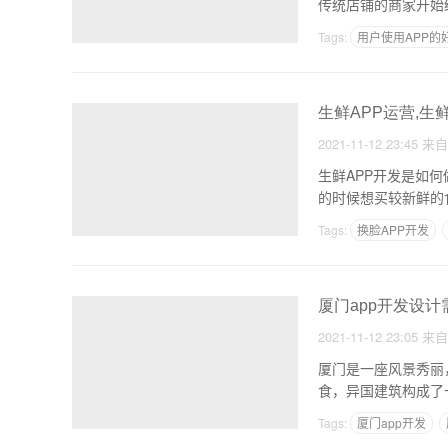
传统店铺的商家开始
Tags:
用户使用APP的
美妆app的用户需求
生鲜APP运营,生
2021-11-12 23:45
来
生鲜APP开发是如
的时候想买较新鲜的
是
Tags:
换脸APP开发
日韩app制作
厦门app开发设
2021-11-12 23:05
来
厦门是一座风景秀丽
食，异国建筑构成了
但是
Tags:
厦门app开发