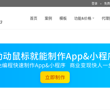
登录
●
免费
首页
案例
模板
功能&价格
代理
3