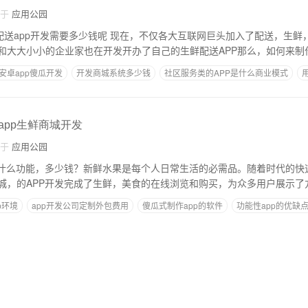
自于
应用公园
配送app开发需要多少钱呢 现在，不仅各大互联网巨头加入了配送，生鲜
和大大小小的企业家也在开发开办了自己的生鲜配送APP那么，如何来制作
安卓app傻瓜开发
开发商城系统多少钱
社区服务类的APP是什么商业模式
,app生鲜商城开发
自于
应用公园
有什么功能，多少钱？新鲜水果是每个人日常生活的必需品。随着时代的快
城，的APP开发完成了生鲜，美食的在线浏览和购买，为众多用户展示了
p环境
app开发公司定制外包费用
傻瓜式制作app的软件
功能性app的优缺