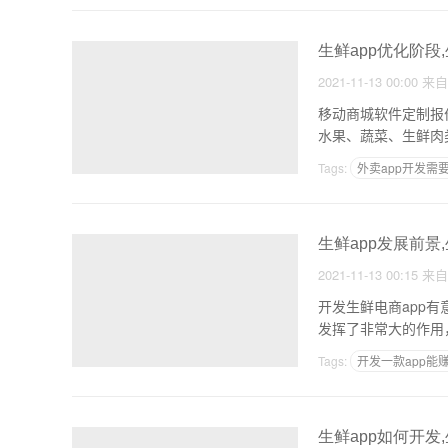
生鲜app优化阶段
2021-11-13 00:00
来
移动商城软件定制报
水果、蔬菜、生鲜肉
民生
Tags:
外卖app开发需
代做app多少钱
生鲜app发展前景
2021-11-13 00:15
来
开发生鲜电商app
发挥了非常大的作用
国
Tags:
开发一款app能
水果配送app开发
生鲜app如何开发