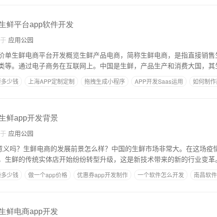
,生鲜平台app软件开发
自于
应用公园
价单生鲜电商平台开发概览生鲜产品电商，简称生鲜电商，是指直接销售
类等。通过电子商务在互联网上。中国是生鲜，产品生产和消费大国，其
要多少钱
上海APP定制定制
拖拽生成小程序
APP开发Saas运用
如何制作
,生鲜app开发背景
自于
应用公园
有意义吗？生鲜电商的发展前景怎么样？中国的生鲜市场非常大。在这场疫
，生鲜的传统实体店开始纷纷转型升级，这是新技术带来的新的行业变革
赚多少钱
做一个app价格
优惠券app开发制作
一个软件怎么开发
南昌软件
,生鲜电商app开发