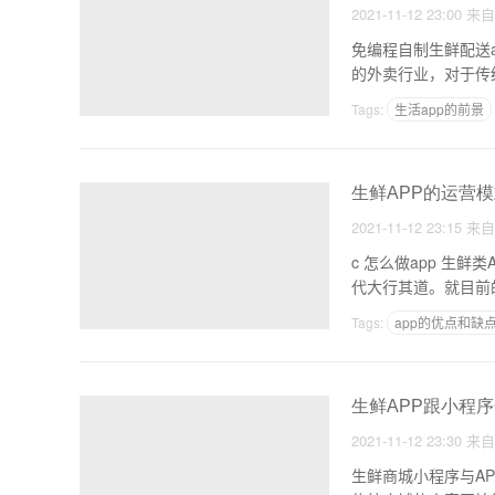
2021-11-12 23:00
来
免编程自制生鲜配送
的外卖行业，对于传
Tags:
生活app的前景
说明我们使用一个app
生鲜APP的运营模
2021-11-12 23:15
来
c 怎么做app 生鲜类APP开发该怎么做？电商，生鲜的O2O发展模式还在探索中，生鲜-like APP开发也在这个时
代大行其道。就目前
Tags:
app的优点和缺
无锡app开发公司排名
生鲜APP跟小程
2021-11-12 23:30
来
生鲜商城小程序与APP各