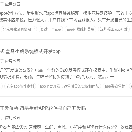
自于
应用公园
app软件方法，附生鲜水果app运营赚钱秘笈，很多互联网经验丰富的电
统实体店来说，压力很大，用户在线下市场衰减很大。只有开发自己的生鲜
北京哪家公司做APP
创建一个app
app研发维护费用
深圳福田app开发
的优缺点可复制
式,盒马生鲜系统模式开发app
自于
应用公园
的情况来看，电商，生鲜已经初步得到了市场的认可。然后，一
点
安卓app软件定制
app平台开发与运营所需的资源和团队
app裂变营销
序开发价格,谊品生鲜APP软件是自己开发吗
自于
应用公园
有哪些优势 原标题：生鲜，商城，小程序和APP有什么优势？ 随着互联网的发展，很多