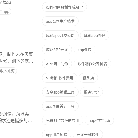
常迅速
如何把网页制作成APP
app
app公司生产技术
成都app开发公司
成都app外包
成都APP开发
app外包
品，制作人在买菜
时候，剩下的就不
APP网上制作
软件制作公司排名
发收入来源
SD制作软件费用
低头族
安卓app编辑工具
服务评价
app页面设计工具
乡风情，海滨美
需求还是挺多的，
免费制作软件的应用
app推广活动
app用户风险
开发一款软件