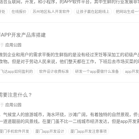
结合互联网，开发，和小程序，的APP软件平台，其中生鲜的行业发展非
好处
在线报价
苏州地区私人开发软件
让孩子赢在起跑线上
把网站生成一个
鲜APP开发产品库搭建
自于
应用公园
何做到企业和用户的需求平衡的生鲜指的是没有经过烹饪等深加工的初级产
食物。但是对于劳动人民来说，他们整天都在工作，下班后去市场买菜的
飞达app如何盈利的
软件设计收费标准
研发一个app要做什么准备
app开
计需要注意什么？
自于
应用公园
，气候宜人的旅游城市，海水环绕，沙滩广阔，有着独特的自然景观，侨
一道道靓丽的风景线。在厦门虽不比一二线城市经济发达，但是app开发
厦门手机软件开发
厦门app开发设计
厦门app开发注意事项