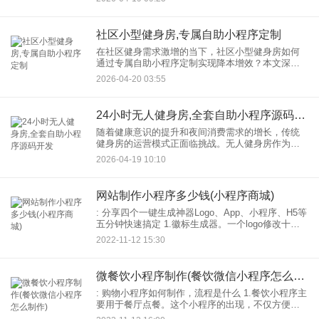
——通过开发智能化的运动监测系统，不仅能够为
会员提供个性化健身方案，还
社区小型健身房,专属自助小程序定制
在社区健身需求激增的当下，社区小型健身房如何
通过专属自助小程序定制实现降本增效？本文深度
解析小程序功能设计、开发成本、避坑指南及成功
2026-04-20 03:55
案例，为中小场馆提供可落地的数字化解决方案。
24小时无人健身房,全套自助小程序源码开发
随着健康意识的提升和夜间消费需求的增长，传统
健身房的运营模式正面临挑战。无人健身房作为一
种低成本、高效率的新型业态，正逐步成为市场热
2026-04-19 10:10
点。而要真正实现7×24小时不间断营业，一套稳
定、智能的自助小程序源
网站制作小程序多少钱(小程序商城)
: 分享四个一键生成神器Logo、App、小程序、H5等
五分钟快速搞定 1.徽标生成器。一个logo修改十几
二十次都修不好？然后用这个网站，简单操作，按
2022-11-12 15:30
照提示就能一步步自己搞定logo。并且可以
微餐饮小程序制作(餐饮微信小程序怎么制作)
: 购物小程序如何制作，流程是什么 1.餐饮小程序主
要用于餐厅点餐。这个小程序的出现，不仅方便了
用户点餐，也提高了餐厅工作人员的工作效率。所