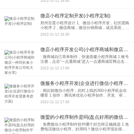
2022-11-12 16:00
以餐饮小程序怎么做，有哪些步骤？让我们仔细看
看。
微店小程序定制开发(小程序定制)
郑州百度小程序设计 1、微信小程序开发，社区团购
小程序 2，微信商城，微信分销商城，成员系统，分
数商城 3.餐饮小程序，扫码点餐，外卖小程序(根据
2022-11-12 16:30
具体需求定价600-9800元) 4
微店小程序开发公司(小程序商城和微店一样吗长春小程序开发公司给大家分享)
: 微商城自己简单制作，快速搭建小程序商城 1.账号
注册，点击“一点通商城”进入一点通商城官网点击右
上角“免费注册”即可免费注册账号；或者只需点击开
2022-11-12 17:00
放链接：https://mall.yidian
微服务小程序开发(企业进行微信小程序开发需要考虑方面)
: 相比较微信小程序，此时上线的360小程序机会在
哪里 1.创作：腾讯将优化小程序创作、开发、审
核、迭代等基础能力，帮助优质服务商简化产品和
2022-11-12 17:30
审核环节；通过高效易用的产品或接口，帮助服务
提供商更方
微盟的小程序制作是吗(盘点好用的微信小程序制作平台有哪些)
: 免费微信小程序制作软件哪个好怎样正确挑选 1.免
费电话微信小程序。好用吗？微信小程序现在很常
见。我想大家都用过微信小程序010-免费电话微信小