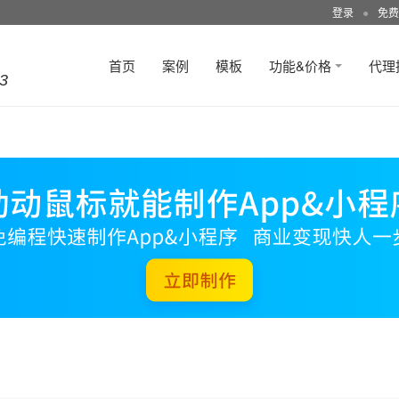
登录
●
免费
首页
案例
模板
功能&价格
代理
3