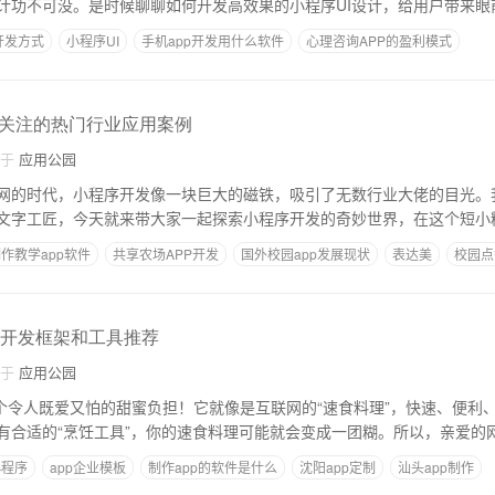
设计功不可没。是时候聊聊如何开发高效果的小程序UI设计，给用户带来眼
 开发方式
小程序UI
手机app开发用什么软件
心理咨询APP的盈利模式
费用
关注的热门行业应用案例
自于
应用公园
网的时代，小程序开发像一块巨大的磁铁，吸引了无数行业大佬的目光。
文字工匠，今天就来带大家一起探索小程序开发的奇妙世界，在这个短小
作教学app软件
共享农场APP开发
国外校园app发展现状
表达美
校园点
序开发框架和工具推荐
自于
应用公园
，这个令人既爱又怕的甜蜜负担！它就像是互联网的“速食料理”，快速、便利
有合适的“烹饪工具”，你的速食料理可能就会变成一团糊。所以，亲爱的
小程序
app企业模板
制作app的软件是什么
沈阳app定制
汕头app制作