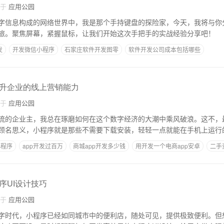
自于
应用公园
字信息构成的网络世界中，我是那个手持键盘的探险家，今天，我将与你
旅。聚焦屏幕，紧握鼠标，让我们开始这次手把手的实战经验分享吧！
发
开发微信小程序
石家庄软件开发图零
软件开发公司成本包括哪些
几个人
商城软件开发需几个服务器
升企业的线上营销能力
自于
应用公园
流的企业主，我总在琢磨如何在这个数字经济的大潮中乘风破浪。这不，
顾名思义，小程序就是那些不需要下载安装，轻轻一点就能在手机上运行
小程序
app开发过百万
商城app开发多少钱
用开发一个电商app安卓
二手
序UI设计技巧
自于
应用公园
字时代，小程序已经如同城市中的便利店，随处可见，提供极致便利。但