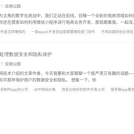
自于
应用公园
为主角的数字化商战中，我们正站在前线，目睹一个全新的电商领域如何
你还在摸索如何利用微信小程序进行电商业务开发，那就跟着我，一起深
软件是怎样赚钱的
一款app从开发到运营需要哪些部门协作
不用店面的创业项目
pp简单开发
处理数据安全和隐私保护
自于
应用公园
网技术介绍的文章作者，今天我要和大家聊聊一个既严肃又有趣的话题—
中，如何像保护世界和平那样保护用户的数据安全和隐私。 想象一下，你
安制作app的公司
APP网站价格
西安比较好的软件开发公司
营养餐app策