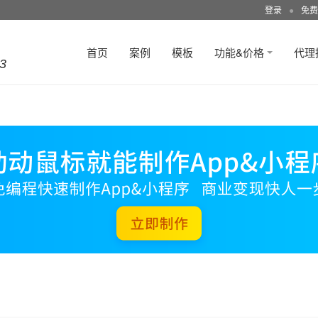
登录
●
免费
首页
案例
模板
功能&价格
代理
3