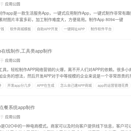
自于
应用公园
应用制作app是一款生活服务App，一键式应用制作App，一键式制作非常有
供选择，功能齐全，素材图片丰富多彩，加工制作难度大，方便易用。制作App 8094一键
少钱
软件商城模板
自助APP开发
一键网址APP
制作软件平台
App
p在线制作,工具类app制作
自于
应用公园
P工具，轻松制作APP网络营销的火爆，离不开人们对APP的依赖。很多小
增加业务的想法，然后开发APP对于中等规模的企业来说是一个非常昂贵的
件
开发app分几步
APP在生成
怎么自己建APP商城
app的运营管理花费
,点餐系统app制作
自于
应用公园
餐app是O2O中的一种电商模式。商家可以及时向客户提供线下信息，客户