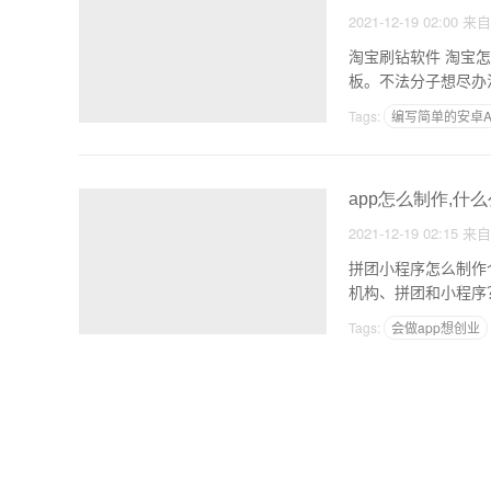
2021-12-19 02:00
来
淘宝刷钻软件 淘宝怎么刷钻的方法是不可信的 安全专题随着电商的快速发展，很多网友在淘宝开店做自己的老
板。不法分子想尽办
Tags:
编写简单的安卓A
如何做一个简单的软件
app怎么制作,什
2021-12-19 02:15
来
拼团小程序怎么制作个
Tags:
会做app想创业