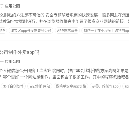
自于
应用公园
法教淘宝卖家刷钻石，并在浏览器收藏夹中创建了很多商业网站的链接。
PP
淘宝客app开发需要多少钱
APP需求背景
制作一个在小程序上购物的ap
么公司制作外卖app吗
自于
应用公园
人微信怎么开团购 1.当客户跳网时，推广率会比制作的方案高吗如果是，怎么做
机构、拼团和小程序？哪个更好 一个网站是制作，里面包含了很多工作，其中的程序包括域
怎样自创软件
自己制作网站
做简单安卓app价格
从零开始制作app
a