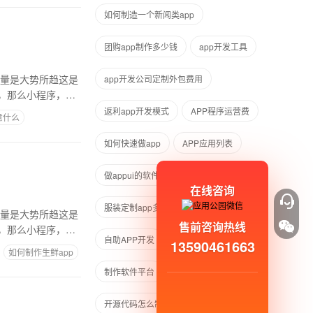
如何制造一个新闻类app
团购app制作多少钱
app开发工具
销量是大势所趋这是
app开发公司定制外包费用
，那么小程序，微
返利app开发模式
APP程序运营费
意什么
如何快速做app
APP应用列表
做appui的软件
小程序+网站
在线咨询
服装定制app多少钱
软件商城模板
销量是大势所趋这是
售前咨询热线
，那么小程序，微
自助APP开发
一键网址APP
13590461663
如何制作生鲜app
制作软件平台
开源代码怎么制作成安卓App