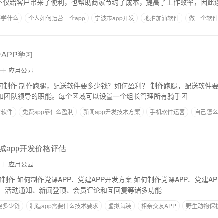
发不仅给客户带来了便利，也帮助商家节约了成本，提高了工作效率，因此
要学什么
个人如何运营一个app
宁波市app开发
地推加油软件
做一个软件
研发
作APP学习
自于
应用公园
，配送软件要多少钱？如何盈
长和团队领导的职能。每个区域可以设置一个组长管理所有骑手团
的软件
免费app靠什么盈利
新闻app开发技术方案
手机软件运营
自己怎么
商城app开发价格评估
自于
应用公园
党建APP开发方案1，包括
、活动通知、新闻登顶、会员评论和互回复等诸多功能
要多少钱
制造app需要什么技术要求
虚拟试装
相亲交友APP
野生动物保