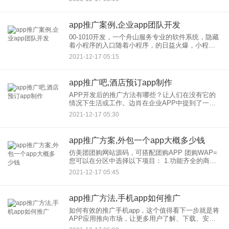
推广技巧。 借助自身的网络媒体进行推广，不仅拥
有大量
app推广案例,企业app团队开发
00-1010开发，一个舟山服务专业的软件系统，隐藏
着小程序的入口随着小程序，的日益火爆，小程序
的入口势必会直接展示在Discovery栏目中，就像现
2021-12-17 05:15
有的“购物”入口一样，甚至更高。 当用户使用我
app推广吧,酒店预订app制作
APP开发后的推广方法有哪些？让人们在没有它的
情况下生活或工作。边肖在企业APP中提到了一个
需要关注的相关项目，那么企业开发发布APP时应
2021-12-17 05:30
该如何推广呢？ 一、软文推广 现在的商家做广告用
app推广方案,外包一个app大概多少钱
仿美团团购网站源码，可搭配团购APP 团购WAP=
您可以在分区中选择以下项目： 1.功能齐全的商城
电商网站的较新版本，具有前端操作和后端系统。
2021-12-17 05:45
2.较新版本的电商网站APP，包括
app推广方法,手机app如何推广
如何有效的推广手机app，这个值得看下一步就是将
APP应用推向市场，让更多用户了解、下载、安装
和使用。一般推广运营商会通过一些传统渠道或者