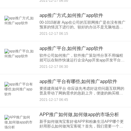
2021-12-17 06:00
网络推广来推广APP。除了这些推广方法，还有哪
些有效的方法可以
app推广方式,如何推广app软件
00-1010谢谢 App在公司的互联网推广是在没有推广
预算的情况下进行的。较好的办法不是无脑地选择
一种推广方式，而是先了解同类竞品App的推广模
2021-12-17 06:15
式，看看成功案例都采用了什么样的方式，在相应
数据的
app推广平台,如何推广app软件
软件公司如何推广，软件推广策划书分享不用编程
就可以在制作快速运行企业App开发app开发平台无
编程App在线平台汇集了众多垂直行业的一整套原生
2021-12-17 06:30
App模板，可以直接使用，节省了App 90%左右的制
作
app推广平台有哪些,如何推广app软件
要搭建商城平台 你应该先考虑好这些问题互联网的
普及带动了网购需求的急剧上升，便捷的购买模式
进一步适应了懒人时代的生活方式，为人们创造了
2021-12-17 06:45
极大的便利，同时也促使所有在线企业纷纷开通互
联网销售渠道。其中一个
APP推广如何做,如何做app的市场分析
新手如何做淘宝客好省APP和粉象生活APP哪个更
好用那么如何做淘宝客呢？首先，我们需要一个好
的平台，即一个优惠券网上覆盖、后台稳定的平