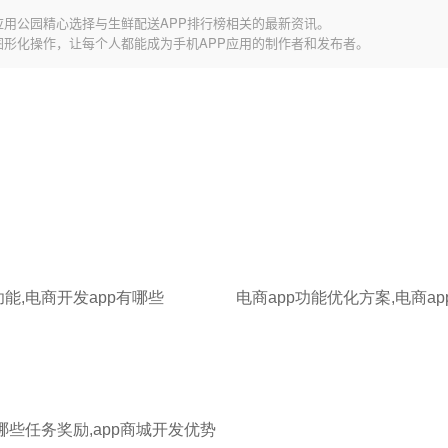
应用公园精心选择与生鲜配送APP排行榜相关的最新资讯。
图形化操作，让每个人都能成为手机APP应用的制作者和发布者。
功能,电商开发app有哪些
哪些任务奖励,app商城开发优势