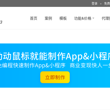
登录
●
免费
首页
案例
模板
功能&价格
代理
3