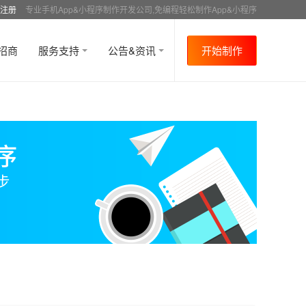
注册
专业手机App&小程序制作开发公司,免编程轻松制作App&小程序
招商
服务支持
公告&资讯
开始制作