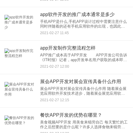
移动应用已成为主流趋势。我相信随着发展，企
app软件开发的推广成本通常是多少
手机APP是什么,手机APP设计过程中需要注意什么
同时伴随着的还有手机应用软件的出现，也因此出
现了手机APP制作的企业，但是对于菜鸟APP开发
2021-02-27 11:45
者来说，很多人对于APP程序并不是很清
app开发制作完整流程怎样
APP推广成本高于APP开发 APP开发公司告诉
《IT时报》记者，app开发单名用户获取的成本即10
元；而APP开发推广中单名用户获取成本稳定在5-
2021-02-27 12:00
10元左右
展会APP开发对展会宣传具备什么作用
展会APP开发对展会宣传具备什么作用 随着展会展
览应用软件开发技术进步，随着展会展览应用软件
开发技术进步，展会导航、参展商产品展示等功能
2021-02-27 12:15
与一体的开发解决方案。那么，对APP进行推广。
餐饮APP开发的优势在哪里？
美食视频APP开发 用美食来犒劳自己 每天繁忙的工
作之后想要的是什么呢？许多人选择食物来犒劳自
己，这样可以让自己的生活变得更加有滋有味。那