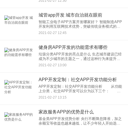
2021-02-27 12:30
么如何才能做出一顿丰盛的美食呢?1、家可以更
城管app开发 城市自治就在眼前
智能工业电子APP方案开发哪家好？ 智能制造APP
开发利用互联网技术优势，突破传统业务模式的时
空局限，较大程度地将手机互联的实用性、便携性
2021-02-27 12:45
与易传播性在智造产业中发
健身房APP开发的功能需求有哪些
垃圾分类APP开发的亮点是什么 生态城市建设已经
成为不少城市的主题之一，通过这种行为来提升政
府公共服务能力和城市活力还是不错的选择。通过
2021-02-27 13:00
科学规划引导探索出“源头减量—分类收集—分类运
APP开发定制：社交APP开发功能分析
APP开发定制：社交APP开发功能分析 从功能
上分类，社交APP开发可以分为以下三个： 按
照社交方式来分可以分为移动IM、SNS、LBS
2021-02-27 13:15
家政服务APP的优势是什么
基金类APP开发优势分析 央行不断降息降准，加之
余额宝等收益也越来越低，让不少年轻人开始选择
投资基金来赚一点零花钱。央妈一年的定期利率才