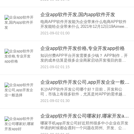
发，一款市面上流行的软件，可以满足企业用户的
一定需求，
企业app软件开发,国内app软件开发
电商APP软件开发能为企业带来什么电商APP软件
开发能给企业带来什么 2021年12月12日19Aimee分
类：APP定制，开发 电商APP开发能给企业？带来
2021-09-02 01:00
什么随着智能终端的普及，电商
企业app软件开发价格,专业开发app价格
知识付费APP平台开发需要多少钱？ APP制作，开
发的成本估算是很多企业商家启动开发项目的首要
考虑，因为一个项目的开发也需要考虑成本效益的
2021-09-02 01:15
评估。无论你是建造自己的开发还是雇佣专业的外
包，公司，开发和制
企业app软件开发公司,app开发企业一般选择
长沙APP软件开发公司哪个好？目前，开发和公
司，市场上有很多软件，尤其是对APP的需求越来
越大，这使得公司，开发的软件蓬勃发展。那么如
2021-09-02 01:30
何在开发公司，开发公司？找到可靠的软件呢 APP
软件开发公司可
企业app软件开发公司哪家好,哪家开发app好
哪家手机app开发公司好近郑州很多中小企业在开发
申请的时候都会遇到一个问题在郑州、开发、公
司？申请哪个更好在开发、价格？申请郑州app软件