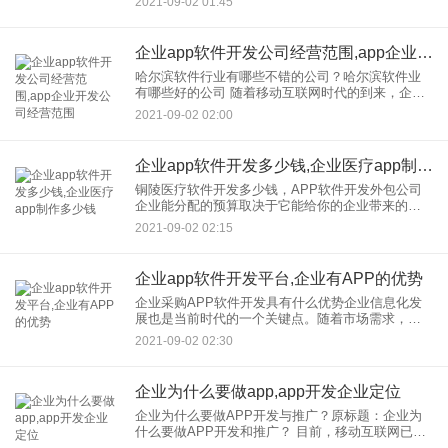
2021-09-02 01:45
哪个更好其实在公司，中小APP软件普遍接受中小
项目是因为中小项
企业app软件开发公司经营范围,app企业开发公司经营范围
哈尔滨软件行业有哪些不错的公司？哈尔滨软件业
有哪些好的公司 随着移动互联网时代的到来，企业
通过向企业引进新技术，加快了转型步伐，在竞争
2021-09-02 02:00
激烈的市场环境下，企业应该通过开发独特应用，
提升企业竞争力。然
企业app软件开发多少钱,企业医疗app制作多少钱
铜陵医疗软件开发多少钱，APP软件开发外包公司
企业能分配的预算取决于它能给你的企业带来的利
润、优势或价值同时，分配一些额定预算是必要
2021-09-02 02:15
的，因为一旦开发开始，就会出现更多的想法，这
在一定程度上会增加成本。
企业app软件开发平台,企业有APP的优势
企业采购APP软件开发具有什么优势企业信息化发
展也是当前时代的一个关键点。随着市场需求，企
业采购APP软件开发应运而生，在企业打造综合采
2021-09-02 02:30
购服务平台 一、企业采购APP软件开发概述 企业采
企业为什么要做app,app开发企业定位
企业为什么要做APP开发与推广？原标题：企业为
什么要做APP开发和推广？ 目前，移动互联网已经
渗透到我们生活的方方面面，移动智能终端无处不