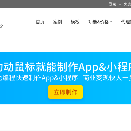
登录
●
免费
首页
案例
模板
功能&价格
代理
3