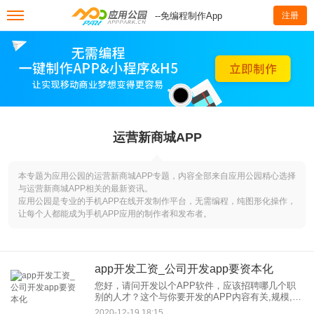
--免编程制作App
注册
运营新商城APP
本专题为应用公园的运营新商城APP专题，内容全部来自应用公园精心选择
与运营新商城APP相关的最新资讯。
应用公园是专业的手机APP在线开发制作平台，无需编程，纯图形化操作，
让每个人都能成为手机APP应用的制作者和发布者。
app开发工资_公司开发app要资本化
您好，请问开发以个APP软件，应该招聘哪几个职
别的人才？这个与你要开发的APP内容有关,规模,是
否要有销售等若只是一般的APP开发,你至少需要一
2020-12-19 18:15