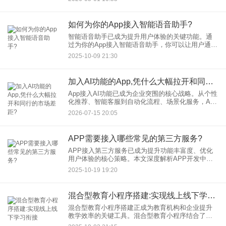
的首选。然而，在正式动手编码前，一个关键问题
摆在眼前：开发App接入
如何为你的App接入智能语音助手?
智能语音助手已成为提升用户体验的关键功能。通
过为你的App接入智能语音助手，你可以让用户通过
语音命令轻松操作应用，从而提高互动性和便捷
2025-10-09 21:30
性。无论是电商、教育还是健康类App，集成App语
音助手都能显著增
加入AI功能的App,凭什么大幅拉开和同行的市场差距?
App接入AI功能已成为企业突围的核心战略。从个性
化推荐、智能客服到自动化流程、场景化服务，AI
凭借“理解用户、预判需求、创造价值”的能力，重构
2026-07-15 20:05
App竞争力。本文将深度解析AI如何赋能App，从用
户体
APP需要接入哪些常见的第三方服务?
APP接入第三方服务已成为提升功能丰富度、优化
用户体验的核心策略。本文深度解析APP开发中常
见的第三方服务类型，涵盖即时通讯、支付、地图
2025-10-19 19:20
定位、云存储、数据分析等关键领域，结合行业案
例与实操建议，助力开
混合型教育小程序搭建:实现线上线下学习衔接
混合型教育小程序搭建正成为教育机构和企业提升
教学效率的关键工具。混合型教育小程序结合了线
上学习的灵活性和线下互动的深度，为用户提供个