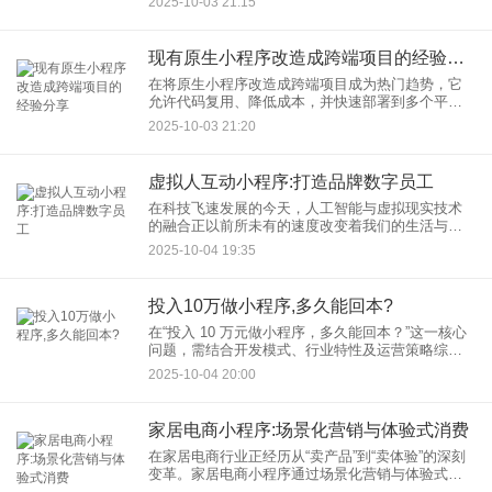
2025-10-03 21:15
性化学习体验。本文将详细介绍混合型教育小程序
的搭建过程、优势以及注意
现有原生小程序改造成跨端项目的经验分享
在将原生小程序改造成跨端项目成为热门趋势，它
允许代码复用、降低成本，并快速部署到多个平台
（如微信、支付宝、百度等）。本文基于实际项目
2025-10-03 21:20
经验，分享如何将现有原生小程序平滑过渡到跨端
项目，涵盖关键步骤、常见
虚拟人互动小程序:打造品牌数字员工
在科技飞速发展的今天，人工智能与虚拟现实技术
的融合正以前所未有的速度改变着我们的生活与工
作方式。对于品牌而言，如何抢占先机，利用新技
2025-10-04 19:35
术提升品牌形象、优化用户体验，虚拟人互动小程
序的出现给出了全新答案—
投入10万做小程序,多久能回本?
在“投入 10 万元做小程序，多久能回本？”这一核心
问题，需结合开发模式、行业特性及运营策略综合
判断。接下来，本文将从成本拆解、盈利模型、案
2025-10-04 20:00
例分析三个维度展开深入探讨。 一、10
家居电商小程序:场景化营销与体验式消费
在家居电商行业正经历从“卖产品”到“卖体验”的深刻
变革。家居电商小程序通过场景化营销与体验式消
费的创新模式，成为品牌抢占用户心智、提升转化