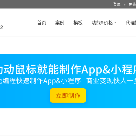
登录
●
免费
首页
案例
模板
功能&价格
代理
3