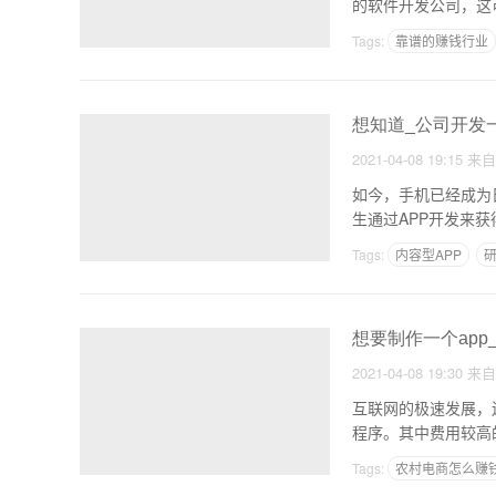
的软件开发公司，这
Tags:
靠谱的赚钱行业
想知道_公司开发
2021-04-08 19:15
来
如今，手机已经成为
生通过APP开发来
Tags:
内容型APP
研
想要制作一个app
2021-04-08 19:30
来
互联网的极速发展，
程序。其中费用较高的
Tags:
农村电商怎么赚