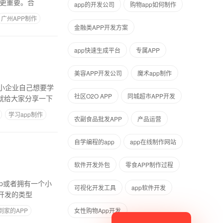
元更重要。合
app的开发公司
购物app如何制作
广州APP制作
金融类APP开发方案
app快速生成平台
专属APP
美容APP开发公司
魔术app制作
小企业自己想要学
社区O2O APP
同城超市APP开发
就给大家分享一下
学习app制作
农副食品批发APP
产品运营
自学编程的app
app在线制作网站
软件开发外包
零食APP制作过程
p或者拥有一个小
可视化开发工具
app软件开发
P开发的类型
到家的APP
女性购物App开发