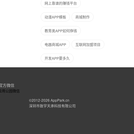
网上靠谱的赚钱平台
动漫APP模板
商城制作
教育类APP如何挣钱
电器商城APP
互联网加盟项目
开发APP要多久
官方微信
©2012-2026
AppPark.cn
深圳市致宇天承科技有限公司