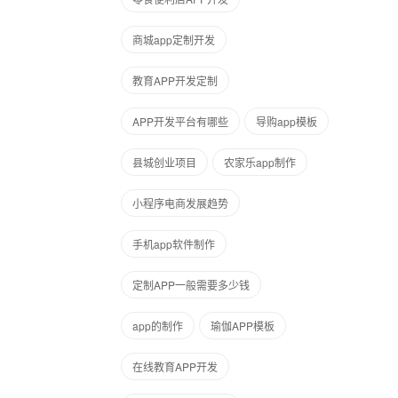
商城app定制开发
教育APP开发定制
APP开发平台有哪些
导购app模板
县城创业项目
农家乐app制作
小程序电商发展趋势
手机app软件制作
定制APP一般需要多少钱
app的制作
瑜伽APP模板
在线教育APP开发