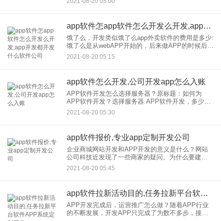
2021-08-20 05:00
后15个工作日内支付50万元。软件系统验收投入使
用后10个工作日
app软件怎app软件怎么开发么开发,app开发都开发什么软件公司
饿了么，开发类似饿了么app外卖软件的费用是多少:
饿了么是从webAPP开始的，后来做APP的时候后端
非常完善。虽然我们在这个APP的界面中看不到很
2021-08-20 05:15
多功能，但是主要功能有菜单浏览、会员中心、购
物车、订
app软件怎么开发,公司开发app怎么入账
APP软件开发怎么选择服务器？原标题：如何为
APP软件开发？选择服务器 APP软件开发，多少钱
一个月怎么选服务器？ 在网络时代，这种影响更
2021-08-20 05:30
大。付费、聊天、拍照、视频等等。 APP软件
app软件报价,专业app定制开发公司
企业商城网站开发和APP开发的意义是什么？网站
公司科技近发现了一些商家的疑问。为什么要建商
城网站，推行APP开发？如果你想跟上移动互联网
2021-08-20 05:45
的发展，你能选择一个吗？开发APP和商城网站的
报价肯定很贵，为什
app软件拉新活动目的,任务拉新平台软件APP系统定制开发
APP开发完成后，运营推广怎么做？随着APP行业
的不断发展，开发APP只完成了为数不多步，接下
来还需要运营推广。这个过程需要经过四个环节：