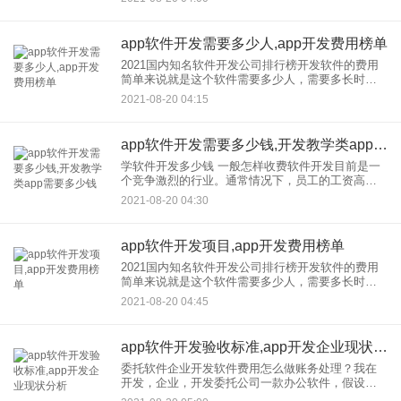
要根据自身的产品和实力，定位App的等级、产
app软件开发需要多少人,app开发费用榜单
2021国内知名软件开发公司排行榜开发软件的费用
简单来说就是这个软件需要多少人，需要多长时
间，员工的工资是多少。软件开发的报价一般取决
2021-08-20 04:15
于以下因素： 1.软件开发支持平台： 常见的软件开
发
app软件开发需要多少钱,开发教学类app需要多少钱
学软件开发多少钱 一般怎样收费软件开发目前是一
个竞争激烈的行业。通常情况下，员工的工资高于
其他行业，尤其是一些开发的高级人员，工资相当
2021-08-20 04:30
可观，这也吸引了大量有抱负的年轻人来学习，包
括许多非专业人士和年
app软件开发项目,app开发费用榜单
2021国内知名软件开发公司排行榜开发软件的费用
简单来说就是这个软件需要多少人，需要多长时
间，员工的工资是多少。软件开发的报价一般取决
2021-08-20 04:45
于以下因素： 1.软件开发支持平台： 常见的软件开
发
app软件开发验收标准,app开发企业现状分析
委托软件企业开发软件费用怎么做账务处理？我在
开发，企业，开发委托公司一款办公软件，假设合
同总价100万元，按照合同分三期支付，即合同签订