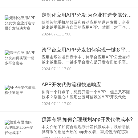
转型和创新。 当谈到企业App时，我们首先需要认
识
定制化应用APP分发:为企业打造专属分发解决方案
随着智能手机的普及和移动应用的迅速发展，企业
越来越重视拥有自己的应用APP。然而，对于企业
而言，如何快速、高效地将应用APP分发给目标用
2024-07-11 17:00
户，成了一个备受关注的问题。 针对企业的需求，
跨平台应用APP分发如何实现一键多平台发布
应用市场的激烈竞争中，跨平台应用APP分发变得
越来越重要。一键多平台发布是开发者们追求高效
的选择，能够将应用快速发布到多个平台，以扩大
2024-07-11 17:00
用户覆盖范围。那么，如何实现一键多平台发布
呢？本文将为您介绍几个简
APP开发代做流程快速响应
你有一个好点子，想要开发一个APP，但是又不懂
技术？别担心！应用公园可信赖的APP开发代做团
队，致力于为你提供快速响应的服务。通过我们专
2024-07-11 17:00
业的开发流程，你将轻松拥有一款精美、功能强大
的APP。
预算有限,如何合理规划app开发代做成本?
本文介绍了如何合理规划开发代做成本，以帮助预
算有限的创意火热的app开发者。重点包括确定功能
需求并精简设计，选择适合的开发方式和团队，并