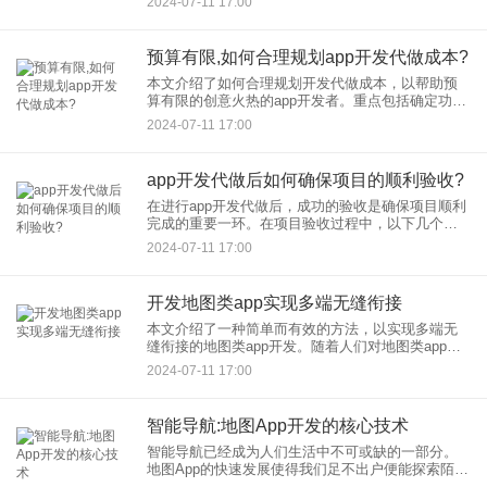
2024-07-11 17:00
进行有效的沟通和项目管理。通过合理分配资源、
优先实现关键功能和利
预算有限,如何合理规划app开发代做成本?
本文介绍了如何合理规划开发代做成本，以帮助预
算有限的创意火热的app开发者。重点包括确定功能
需求并精简设计，选择适合的开发方式和团队，并
2024-07-11 17:00
进行有效的沟通和项目管理。通过合理分配资源、
优先实现关键功能和利
app开发代做后如何确保项目的顺利验收?
在进行app开发代做后，成功的验收是确保项目顺利
完成的重要一环。在项目验收过程中，以下几个关
键步骤是必不可少的。 一，建立明确的验收标准。
2024-07-11 17:00
在与代做方进行合作之前，您应该明确项目的具体
需
开发地图类app实现多端无缝衔接
本文介绍了一种简单而有效的方法，以实现多端无
缝衔接的地图类app开发。随着人们对地图类app的
需求增加，许多app在不同平台之间存在着衔接问
2024-07-11 17:00
题。该方法为解决这一问题提供了解决方案。 1
智能导航:地图App开发的核心技术
智能导航已经成为人们生活中不可或缺的一部分。
地图App的快速发展使得我们足不出户便能探索陌生
的地方，规划最佳路线，甚至发现隐藏的宝藏。然