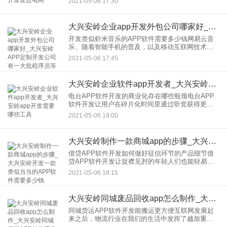
2021-05-06 17:30
城APP软件帮助我们的商城可以加大力度开展好自
己的生意的话，那么商
大兴安岭企业app开发外包公司哪家好_大兴安岭APP定制开发公司有一大批程序员等你来约
开发类似虾米音乐的APP软件需要多少钱网易云音
乐、随着智能手机的普及，以及移动互联网技术的
迅速崛起，音乐APP已成了现代年轻人休闲时候放
2021-05-06 17:45
空心灵的工具，那么开发一个类似虾米音乐app多少
钱呢？2021年
大兴安岭企业软件app开发者_大兴安岭app开发需要哪些工具
电台APP软件开发的商业化存在哪些瓶颈电台APP
软件开发让用户在碎片化时间里通过听觉获得更多
资讯，对于用户来说这种提升信息获取效率的渠道
2021-05-06 18:00
让他们感受到移动信息时代的便捷，但对于电台应
用的开发者来说，当然
大兴安岭制作一款商城app的步骤_大兴安岭开发一款类似当当的APP软件需要多少钱
借贷APP软件开发如何做好征信环节的产品细节借
贷APP软件开发让捉襟见肘的年轻人们也能轻易买
到自己心爱的产品，对于大部分人来说，总有一些
2021-05-06 18:15
小目标苦于囊中羞涩无法实现。互联网+金融让用户
能低门槛、手续简化
大兴安岭同城废品回收app怎么制作_大兴安岭同城货运APP软件开发能搬运更方便
同城货运APP软件开发能搬运更方便互联网发展起
来之后，物流行业在我们的生活中发挥了越加重要
的作用，因此许多衍生行业也就随之诞生，同城货