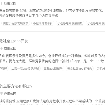
自于
应用公园
但它仍在不断发展和变化，已经成为一种新的
序的发展趋势可以从以下几个方面来考虑：
微信小程序发展前景
小程序开发平台
小程序电商发展前景
小程序电商发
规划,创业app开发
自于
应用公园
难不难 代理条件及费用是多少如今，创业已经成为一种趋势，越来越多的
，拥有庞大用户群和竞争优势的边肖* *创业快车app，是一个* * * *致
学教程
上架一款app要多少钱
交友app赚钱吗
美食社交app的特色
昆明A
的主要方法有哪些？
自于
应用公园
中不可或缺的一个重要环节，它能够确保