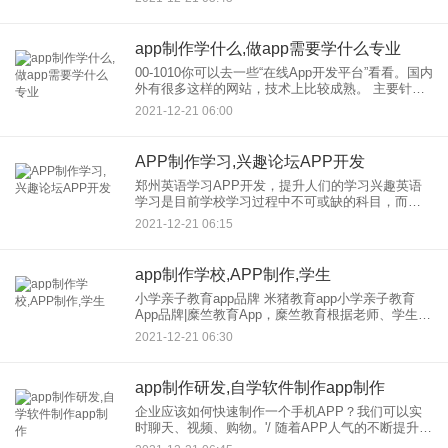
移动互联网公司本身就是一个APP。那么，APP如
何开发？如何在开
app制作学什么,做app需要学什么专业
00-1010你可以去一些“在线App开发平台”看看。国内
外有很多这样的网站，技术上比较成熟。 主要针对
没有技术的普通用户，提供免费app制作服务。 制作
2021-12-21 06:00
一个APP只需要几分钟，操作简单
APP制作学习,兴趣论坛APP开发
郑州英语学习APP开发，提升人们的学习兴趣英语
学习是目前学校学习过程中不可或缺的科目，而学
习英语也是目前职场应用中广泛需要的。如今，英
2021-12-21 06:15
语学习APP在教育目前的互联网市场份额中已经变
得更加广泛，具有更广
app制作学校,APP制作,学生
小学亲子教育app品牌 米猪教育app小学亲子教育
App品牌|糜竺教育App，糜竺教育根据老师、学生、
家长身份提供不同的精细化服务，推出为：糜竺教
2021-12-21 06:30
育学生/老师/家长。根据用户需求部署不同的功能，
各司其
app制作研发,自学软件制作app制作
企业应该如何快速制作一个手机APP？我们可以实
时聊天、视频、购物。'/ 随着APP人气的不断提升，
公司少校开始陆续抢占市场，各种APP雨后春笋般