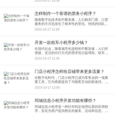
2023-10-17 10:30
考虑开发一个维修小程序，下面将为您介绍一般的
制作流程。
怎样制作一个靠谱的票务小程序？
随着数字化技术的不断发展，人们购买门票、订票
服务的方式也发生了根本性的变化。传统的排队购
票已经逐渐被便捷的票务小程序取代。制作一个靠
2023-10-17 11:00
谱的票务小程序需要仔细规划和设计，以确保用户
体验和功能的顺畅。以下是
开发一款租车小程序多少钱？
在现代社会，随着城市化进程的不断加速，人们对
便捷、灵活的出行方式的需求也日益增加。租车行
业因此迎来了快速的发展，租车小程序成为了一种
2023-10-17 11:30
受欢迎的选择。然而，开发一款租车小程序需要投
入一定的成本。这篇文章将
门店小程序怎样给店铺带来更多流量？
在数字化时代，门店小程序已成为零售业的一项重
要工具，它为商家提供了与顾客互动的新途径。然
而，要让门店小程序真正发挥作用，吸引更多的顾
2023-10-17 12:00
客流量，需要一些策略和方法。本文将探讨如何通
过门店小程序增加店铺的流
同城信息小程序开发功能有哪些？
同城信息小程序是一种针对特定地理位置的应用程
序，旨在为用户提供附近的服务、活动和信息。这
类小程序通常以社区互动和本地内容为重点，以满