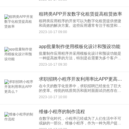
品，为他们提供了几个关键优势，因此在市场上需
求强劲。以下是置换类APP
租聘类APP开发数字化租赁提高租赁效率
租聘类应用程序的开发可以为数字化租赁提供便捷
和高效的解决方案。这些应用通常专注于租赁和招
聘，涵盖各种行业，如住房、汽车、工具、设备、
2023-10-17 09:00
家具、劳工和更多。以下是开发租聘类应用程序以
提高租赁效率的关键方面：
app批量制作使用模板化设计和预设功能
批量制作应用程序并采用模板化设计和预设功能是
一种提高效率的方法，特别是在需要为多个客户或
项目创建相似应用的情况下。以下是一些关键步骤
2023-10-17 09:30
和策略：
求职招聘小程序开发利用率比APP更高么？
在今天的数字化世界中，求职招聘已经发生了巨大
的变革。传统的纸质简历和面对面面试仍然存在，
但越来越多的人正在寻找更高效、更便捷的方式来
2023-10-17 10:00
找工作或招聘员工。在这个趋势中，求职招聘小程
序开发崭露头角，引发了人
维修小程序的制作流程
在数字化时代，小程序已经成为了人们生活中不可
或缺的一部分。维修小程序，作为一种为用户提供
方便快捷服务的应用，正在日益崭露头角。如果您