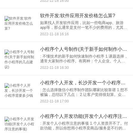
2022-11-18 16:00
是一个品牌，让客户有更好的服务体验。让你的粉
丝更准确的
软件开发:软件应用开发价格怎么算?
如果找人开发软件应用，比如一些电商app、旅游
app等，那么通常是支付一笔不少的费用的，尤其是
从零开始开发的场景，那么软件应用开发价格怎么
2022-11-18 16:16
算呢？ 像开发ap
小程序个人号制作(关于新手如何制作小程序的几点建议)
: 不懂技术的新手如何快速制作小程序 1.课题选择，
通常大家制作小程序。有两种：个人企业。个人支
持范围小程序非常有限。可以查看详情微信010-
2022-11-18 16:30
310。而且个人小程序打不开微信缴费功能所以建议
你还
小程序个人开发，长沙开发一个小程序需要多少钱
: 怎么选择微信小程序制作团队哪家比较靠谱 1.想不
被骗，总结以下几点： 2.让客户觉得很划算。众所
周知，任何产品和服务都有一定的成本底线，没有
2022-11-18 17:00
人企业会在明知赔钱的情况下抢着拿下这笔生意，
而
小程序个人开发功能(开发个人小程序注意的事项)
: 开发个人小程序注意的事项 1.个人资质开不了。付
款功能，所以你想用小程序卖商品/服务是不行的。
2.个人开发的小程序不能进行支付，当然也不能进行