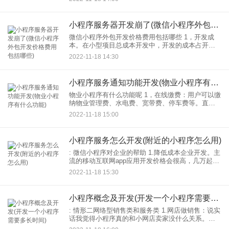
和天猫一样全面电商系统。 3.供应商入驻：
小程序服务器开发崩了(微信小程序外包开发价格费用包括哪些)
微信小程序外包开发价格费用包括哪些 1，开发成
本。在小型项目总成本开发中，开发的成本占开发
总成本的90%以上。代码开发，服务器部署，产品
2022-11-18 14:30
测试，产品修改等。涉及部门广，开发周期长。小
程序开发的费用
小程序服务通知功能开发(物业小程序有什么功能)
物业小程序有什么功能呢 1，在线缴费：用户可以缴
纳物业管理费、水电费、宽带费、停车费等。直接
通过物业小程序费用。 2.在线预约：当用户需要获
2022-11-18 15:00
取维修服务或配送服务时，可直接通过物业小程序
预约进
小程序服务怎么开发(附近的小程序怎么用)
: 微信小程序对企业的帮助 1.降低成本企业开发。主
流的移动互联网app应用开发价格会很高，几万起
步，周期特别长，会浪费时间。小程序就不一样
2022-11-18 15:30
了，门槛低，开发周期短，通过小程序模板，几百
到几千就能
小程序概念及开发(开发一个小程序需要多长时间)
: 情形二网络型销售类和服务类 1.网店做销售：说实
话我觉得小程序真的和小网店卖家没什么关系。即
使做了一个小程序，其实作用也不大。但是如果你