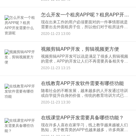
而且这样的一个APP开发公司会具有什么样的特点
呢？以下就由小编
怎么开发一个租房APP呢？租房APP开发需要什么资源呢
现在出来工作的用户必须要面对的一件事情那就是
需要出去外面租房子住，所以他们对于租房这件事
情就变得相当的重视，因为这关乎到他们以后几个
2020-11-23 13:00
月的生活体验的问题，那么一个租房APP开发需要
怎么开发呢？租房APP
视频剪辑APP开发，剪辑视频更方便
视频剪辑APP开发可以说是满足了很多人剪辑视频
的需求，APP的开发让人们不再需要具备相关专业
的技能也能轻松完成视频的制作，十分方便，并且
2020-11-23 13:15
随着互联网的不断发展，视频剪辑APP的功能也在
不断完善，因此让人
在线教育APP开发软件需要有哪些功能
随着社会的不断发展，越来越多的人开发通过培训
或自学提升自身的价值，传统的教育培训方式已经
无法适应移动互联网时代的需要，为了帮助人们更
2020-11-23 13:30
好的提升学习的效率，在线教育APP开发应运而
生。特别受疫情影响，不少
在线课堂APP开发需要具备哪些功能？
现在许多人喜欢在家学习，线上教学越来越被人们
熟知，关于教育类的APP也越来越多，许多商家就
看中了在线课堂APP，都想开发一款受欢迎的在线