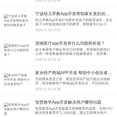
2020-11-23 13:45
学习APP，在线课堂app开发为人们的学习生活带来
了诸多的便利。
宁波幼儿早教App开发帮助家长更好的教育孩子
幼儿早教App开发针对家长对孩子的教育成长，旨在
孩子小时候就做好孩子的教育，帮助家长们从小给
孩子奠定好的教育基础，有利于孩子的未来的成长
2020-11-23 14:00
发育，孩子的智力发育等。幼儿早教App通过专业的
幼儿教育机构的提
宠物医疗app开发有什么功能和价值？
如今每家每户都会有自己的宠物，而宠物也跟我们
人类一样需要健康的身躯才能健康成长，然而事实
上是宠物也会时常生病，而往往这时宠物的主人都
2020-11-23 14:15
会不知所措，而宠物医疗app的到来则为这个问题提
供了令人满意的答案。
家乡特产商城APP开发 帮助中小创业者卖特产
互联网未普及之前，要是想买特产就只能去当地购
买，现在随着特产商城app开发以后，可以轻松在网
上买到喜欢的特产了。特产商城app开发集查询、下
2020-11-23 14:30
单、搜索等功能于一体，完全颠覆了传统交易模式
的单向形态。土特
智慧教学App开发解决用户哪些问题
智慧教育App开发随着互联网教育的发展，为用户们
解决更多教育学习上的问题，通过互联网为用户们
提供优质的方便的教育教学服务。现在很多的用户