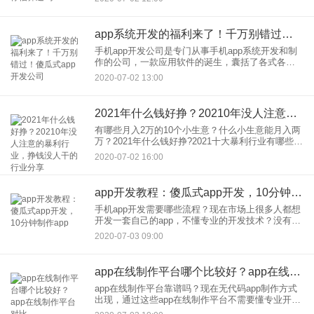
少钱呢？不知道有没有朋友估算过研发+制作一款应
用软件的成
app系统开发的福利来了！千万别错过！傻瓜式app开发公司
手机app开发公司是专门从事手机app系统开发和制
作的公司，一款应用软件的诞生，囊括了各式各样
复杂的程序，所以有了专门制作软件的公司，来为
2020-07-02 13:00
不懂代码的普通人提供app需求。但是这样一来缺点
也很明显，用户
2021年什么钱好挣？20210年没人注意的暴利行业，挣钱没人干的行业分享
有哪些月入2万的10个小生意？什么小生意能月入两
万？2021年什么钱好挣?2021十大暴利行业有哪些？
挣钱没人干的行业有不少，这里就为大家盘点一下
2020-07-02 16:00
2021年没人注意的暴利行业，让你低成本月入上
万。1、
app开发教程：傻瓜式app开发，10分钟制作app
手机app开发需要哪些流程？现在市场上很多人都想
开发一套自己的app，不懂专业的开发技术？没有开
发经验？没关系，现在随着无代码软件开发平台的
2020-07-03 09:00
出现，普通人自己也能开发制作app软件了。这里就
教大家通过应
app在线制作平台哪个比较好？app在线制作平台对比
app在线制作平台靠谱吗？现在无代码app制作方式
出现，通过这些app在线制作平台不需要懂专业开发
技术，用户自己也能制作出原生app软件了。app在