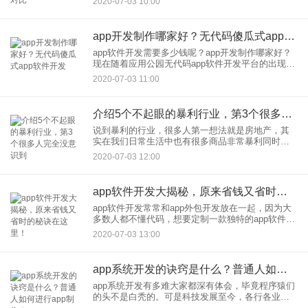
2020-07-03 10:00
线制作平台哪个比较好？市场上各大app制作平台对
比分
app开发制作哪家好？无代码傻瓜式app软件开发
app软件开发需要多少钱呢？app开发制作哪家好？
现在随着应用公园无代码app软件开发平台的出现，
app开发费用大幅度降低，无代码开发平台与传统开
2020-07-03 11:00
发模式相比，无论在成本费用开发效率方面都存在
巨大的优势
介绍5个不起眼的暴利行业，第3个很多人完全没意识到
说到暴利的行业，很多人第一想法就是房地产，其
实在我们日常生活中也有很多商品非常暴利同时低
投入、低风险、挣钱没人干的行业，当下好赚钱的
2020-07-03 12:00
行业有哪些？这里就为大家盘点一下六大不起眼的
暴利行业。1、美容整形美
app软件开发大揭秘，原来省钱又省时的秘诀在这里！
app软件开发常常和app外包开发放在一起，因为大
多数人都不懂代码，想要定制一款独特的app软件，
只能采取外包的形式，但是这种方式不仅耗时，而
2020-07-03 13:00
且非常费钱，花费这个时间和精力去做一款生活服
务类的app，
app系统开发的诀窍是什么？普通人如何进行app制作？
app系统开发有多难大家都深有体会，毕竟程序猿们
的头不是白秃的。可是科技发展至今，各行各业都
享受到了便捷，难道app制作就没有什么稍微简单一