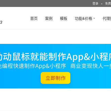
登录
●
免费
首页
案例
模板
功能&价格
代理
3