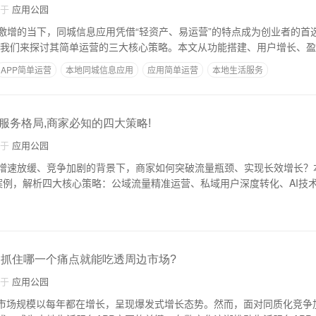
自于
应用公园
激增的当下，同城信息应用凭借“轻资产、易运营”的特点成为创业者的首
面我们来探讨其简单运营的三大核心策略。本文从功能搭建、用户增长、
APP简单运营
本地同城信息应用
应用简单运营
本地生活服务
服务格局,商家必知的四大策略!
自于
应用公园
增速放缓、竞争加剧的背景下，商家如何突破流量瓶颈、实现长效增长？本文结
案例，解析四大核心策略：公域流量精准运营、私域用户深度转化、AI技
P,抓住哪一个痛点就能吃透周边市场?
自于
应用公园
P市场规模以每年都在增长，呈现爆发式增长态势。然而，面对同质化竞争