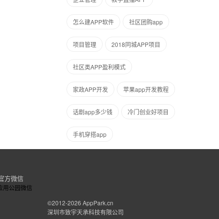
怎么建APP软件
社区团购app
项目管理
2018同城APP项目
社区类APP盈利模式
家政APP开发
苹果app开发教程
话剧app多少钱
冷门创业好项目
手机穿搭app
官方微信
©2012-2026
AppPark.cn
深圳市致宇天承科技有限公司