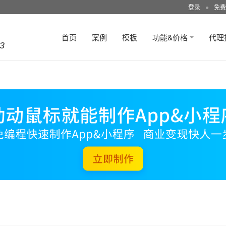
登录
●
免费
首页
案例
模板
功能&价格
代理
3