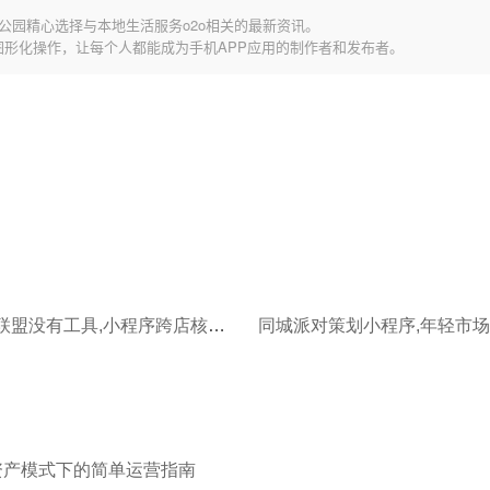
公园精心选择与本地生活服务o2o相关的最新资讯。
图形化操作，让每个人都能成为手机APP应用的制作者和发布者。
想搞异业联盟没有工具,小程序跨店核销帮你实现!
同城派对策划小程序,年轻市场
轻资产模式下的简单运营指南