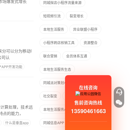
市场爆发式增长
同城探店小程序流量来源
短视频引流
裂变增长
本地生活服务
异业联盟小程序
小程序跨店核销工具
资源整合
来分可以分为移动I
联合营销
会员体系互通
公司认
产APP开发功能
本地生活服务生态
同城派对策划小程序
同城小程序
在线咨询
社交裂变
本地生活服务APP
售前咨询热线
的计算处理，技术远
13590461663
本地生活服务APP开发要多少钱
特点的能力，
什么是垂直app
同城信息APP
APP简单运营