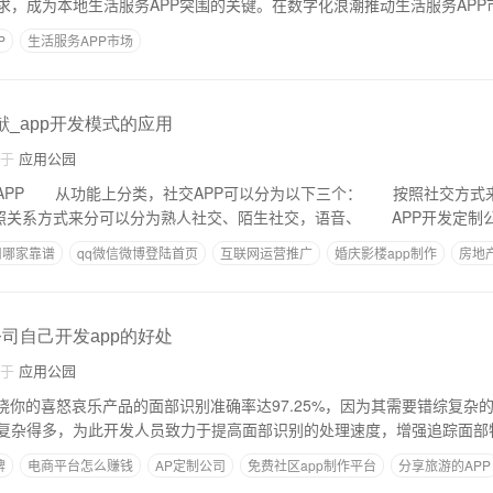
求，成为本地生活服务APP突围的关键。在数字化浪潮推动生活服务APP
P
生活服务APP市场
献_app开发模式的应用
自于
应用公园
交APP 从功能上分类，社交APP可以分为以下三个： 按照社交方式
，按照关系方式来分可以分为熟人社交、陌生社交，语音、 APP开发定制
司哪家靠谱
qq微信微博登陆首页
互联网运营推广
婚庆影楼app制作
房地
公司自己开发app的好处
自于
应用公园
知晓你的喜怒哀乐产品的面部识别准确率达97.25%，因为其需要错综复杂
复杂得多，为此开发人员致力于提高面部识别的处理速度，增强追踪面部
牌
电商平台怎么赚钱
AP定制公司
免费社区app制作平台
分享旅游的APP