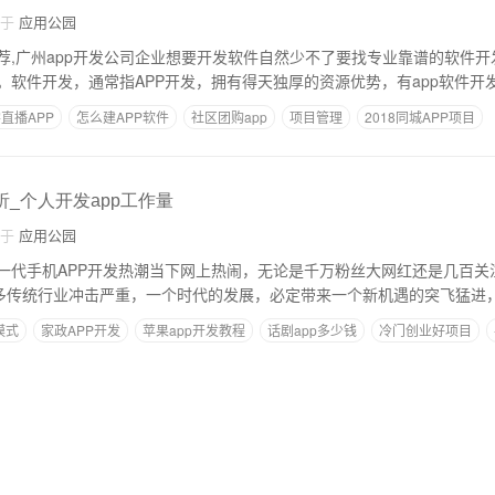
自于
应用公园
荐,广州app开发公司企业想要开发软件自然少不了要找专业靠谱的软件
。软件开发，通常指APP开发，拥有得天独厚的资源优势，有app软件开
直播APP
怎么建APP软件
社区团购app
项目管理
2018同城APP项目
析_个人开发app工作量
自于
应用公园
一代手机APP开发热潮当下网上热闹，无论是千万粉丝大网红还是几百关
很多传统行业冲击严重，一个时代的发展，必定带来一个新机遇的突飞猛进，
模式
家政APP开发
苹果app开发教程
话剧app多少钱
冷门创业好项目