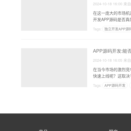
2024-10-18 16:00
来
在这一庞大的市场机
Tags:
独立开发APP源
APP源码开发:能
2024-10-18 16:05
来
在当今市场的激烈竞
Tags:
APP源码开发