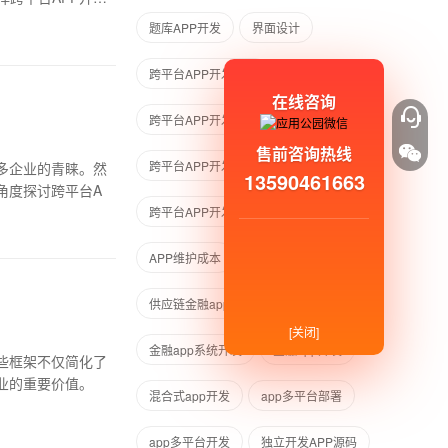
题库APP开发
界面设计
跨平台APP开发框架‌
在线咨询
跨平台APP开发
售前咨询热线
跨平台APP开发框架
多企业的青睐。然
13590461663
角度探讨跨平台A
跨平台APP开发框架成本
APP维护成本
供应链金融app系统开发
[关闭]
金融app系统开发
金融app开发
些框架不仅简化了
业的重要价值。
混合式app开发
app多平台部署
app多平台开发
独立开发APP源码