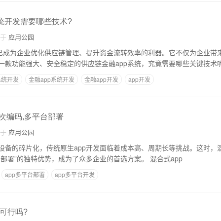
系统开发需要哪些技术?
自于
应用公园
统已成为企业优化供应链管理、提升资金流转效率的利器。它不仅为企业带
一款功能强大、安全稳定的供应链金融app系统，究竟需要哪些关键技术
系统开发
金融app系统开发
金融app开发
app开发
一次编码,多平台部署
自于
应用公园
设备的碎片化，传统原生app开发面临着成本高、周期长等挑战。这时，混
其“一次编码，多平台部署”的独特优势，成为了众多企业的首选方案。 混合式app
app多平台部署
app多平台开发
可行吗?