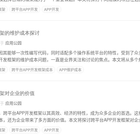
架‌
跨平台APP开发
APP开发
架的维护成本探讨‌
自于
应用公园
架因其能够一次性编写代码，同时适配多个操作系统平台的特性，受到了众
P开发框架的维护成本问题，一直是业界关注和讨论的焦点。本文将从多个
框架
跨平台APP开发框架成本
APP维护成本
架对企业的价值‌
自于
应用公园
，跨平台APP开发框架以其高效、经济的特性，成为众多企业的首选。这
本，还为企业带来了多方面的价值。本文将探讨跨平台APP开发框架对企
框架
跨平台APP开发
APP开发