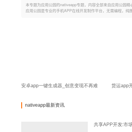
本专题为应用公园的nativeapp专题，内容全部来自应用公园精心
应用公园是专业的手机APP在线开发制作平台，无需编程，纯
安卓app一键生成器_创意变现不再难‌
货运app
nativeapp最新资讯
共享APP开发:市