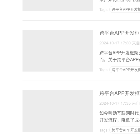
框
Tags:
跨平台APP开发框
跨平台APP开发框
2024-10-17 17:30
来
跨平台APP开发框
而，关于跨平台AP
Tags:
跨平台APP开发
跨平台APP开发框
2024-10-17 17:35
来
如今移动互联网时代
开发流程，降低了成
Tags:
跨平台APP开发