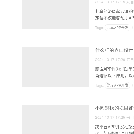
2024-10-17 17:15
来
共享经济风起云涌的
定位不仅能够帮助A
Tags:
共享APP开发
什么样的界面设计
2024-10-17 17:20
来
题库APP作为辅助
Tags:
题库APP开发
不同规模的项目如
2024-10-17 17:25
来
跨平台APP开发框
架，如何根据项目规