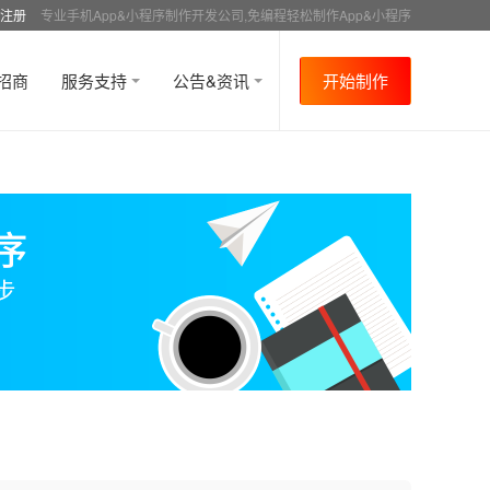
注册
专业手机App&小程序制作开发公司,免编程轻松制作App&小程序
招商
服务支持
公告&资讯
开始制作