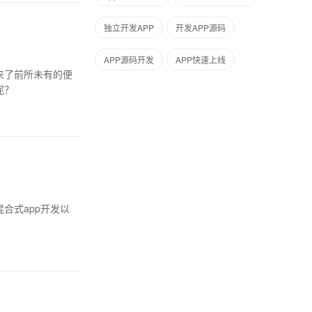
独立开发APP
开发APP源码
APP源码开发
APP快速上线
来了前所未有的便
呢？
合式app开发以