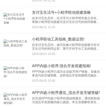
2025-07-30 21:50
所在——它精准解决了连锁业态的核心痛点，成为
真正意义上的连锁品牌必备
支付宝生活号+小程序联动搭建策略
在支付宝生态内，生活号与小程序绝非孤立存在。
掌握小程序联动搭建与支付宝生活号的协同策略，
是商家实现用户深度运营与商业转化的关键路径。
2025-08-01 15:20
本文将深入解析高效联动的方法论。 一、 为何
小程序联动工具指南_数据运营!
在支付宝生态内，成功实施小程序联动搭建与支付
宝生活号的协同运营，离不开对平台工具的熟练运
用与数据的精细洞察。本篇将手把手拆解关键操作
2025-08-01 15:30
界面、工具配置与数据监测方法。 一、 联动基建：
APP内嵌小程序:混合开发搭建指南!
APP内嵌小程序已成为企业提升用户体验、加速业
务迭代的关键策略。这种混合开发搭建模式融合了
原生APP的稳定性和小程序的灵活性，为开发者打
2025-08-01 15:40
开了高效开发的新路径。本文将深入解析其优势、
技术选型及搭建流程。
APP内嵌小程序通信_混合开发关键突破!
在完成APP内嵌小程序的基础搭建后，通信机制成
为混合开发搭建的核心挑战。本文深度解析原生与
小程序的双向通信方案，并针对典型场景提供解决