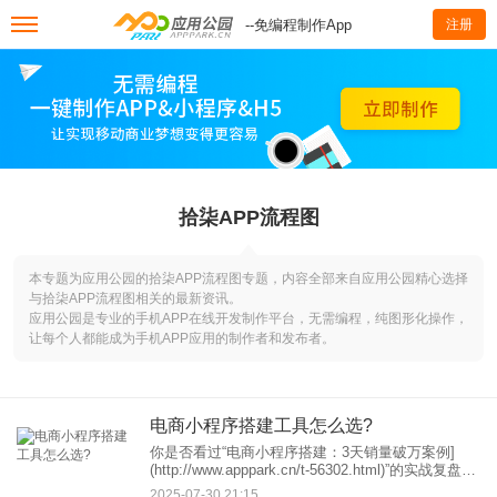
--免编程制作App
注册
拾柒APP流程图
本专题为应用公园的拾柒APP流程图专题，内容全部来自应用公园精心选择
与拾柒APP流程图相关的最新资讯。
应用公园是专业的手机APP在线开发制作平台，无需编程，纯图形化操作，
让每个人都能成为手机APP应用的制作者和发布者。
电商小程序搭建工具怎么选?
你是否看过“电商小程序搭建：3天销量破万案例]
(http://www.apppark.cn/t-56302.html)”的实战复盘？
案例中“轻悦生活”的成功，一半靠运营策略，另一半
2025-07-30 21:15