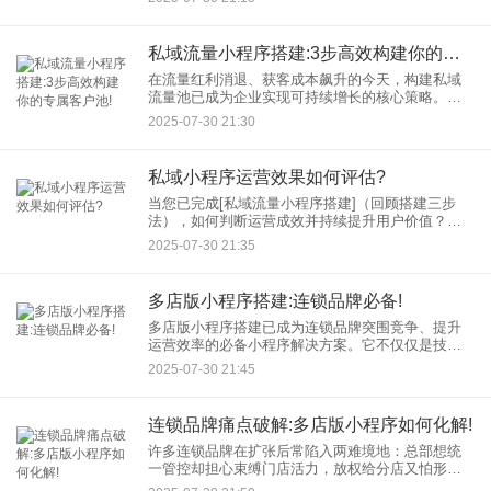
靠选对了搭建工具。本
私域流量小程序搭建:3步高效构建你的专属客户池!
在流量红利消退、获客成本飙升的今天，构建私域
流量池已成为企业实现可持续增长的核心策略。而
私域小程序作为连接用户、沉淀流量、促成转化的
2025-07-30 21:30
关键载体，其重要性不言而喻。本文将清晰拆解私
域流量小程序搭建的核心三
私域小程序运营效果如何评估?
当您已完成[私域流量小程序搭建]（回顾搭建三步
法），如何判断运营成效并持续提升用户价值？私
域小程序绝非“建完即结束”，科学评估+数据驱动优
2025-07-30 21:35
化才是长效运营的关键。本文将聚焦三大核心评估
维度，助您诊断私域
多店版小程序搭建:连锁品牌必备!
多店版小程序搭建已成为连锁品牌突围竞争、提升
运营效率的必备小程序解决方案。它不仅仅是技术
的升级，更是品牌实现统一化管理、精细化运营、
2025-07-30 21:45
全域化营销的核心载体。 为什么说“多店版小程
连锁品牌痛点破解:多店版小程序如何化解!
许多连锁品牌在扩张后常陷入两难境地：总部想统
一管控却担心束缚门店活力，放权给分店又怕形象
混乱、数据割裂。这正是多店版小程序搭建的价值