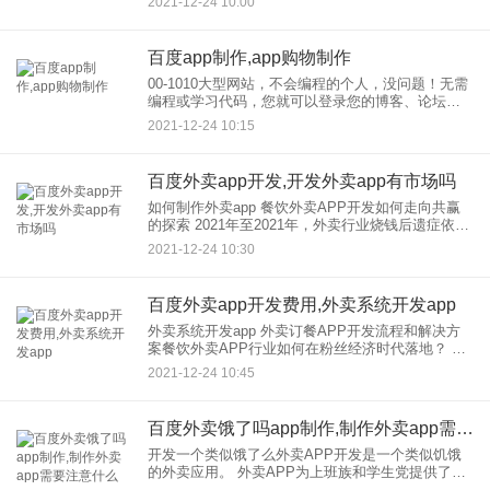
2021-12-24 10:00
北京Inspur济南软通动力北京福瑞博德深圳信必优北
京会展科技深
百度app制作,app购物制作
00-1010大型网站，不会编程的个人，没问题！无需
编程或学习代码，您就可以登录您的博客、论坛和
注册帐户，然后基于自己的网站创建应用程序应用
2021-12-24 10:15
程序。创建过程中的每个过程都有提示，所以按照
步骤操作并不复杂
百度外卖app开发,开发外卖app有市场吗
如何制作外卖app 餐饮外卖APP开发如何走向共赢
的探索 2021年至2021年，外卖行业烧钱后遗症依然
明显，2021年以来仍处于不温不火的发展状态。去
2021-12-24 10:30
库存化再次让房地产行业陷入狂欢。毕竟吃饭生活
是
百度外卖app开发费用,外卖系统开发app
外卖系统开发app 外卖订餐APP开发流程和解决方
案餐饮外卖APP行业如何在粉丝经济时代落地？ 二
三线城市留在开发的范围还是很大的。官方称美
2021-12-24 10:45
团、饿了么等平台。开始注重加紧向二三线城市渗
透。根据这
百度外卖饿了吗app制作,制作外卖app需要注意什么
开发一个类似饿了么外卖APP开发是一个类似饥饿
的外卖应用。 外卖APP为上班族和学生党提供了更
便捷的方式和更多的选择。据广州APP开发公司