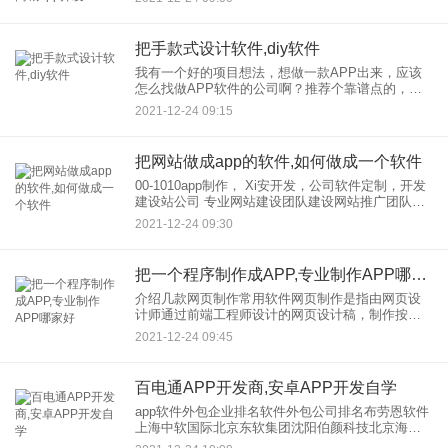
作为商业保险制度的有效补充。然而，其更小更分
散的资本特征，以及不
把手款式设计软件,diy软件
我有一个好的项目想法，想做一款APP出来，应该
怎么找做APP软件的公司啊？推荐个靠谱点的，求
推荐..？如果我想做一个APP，如何找到公司作为
2021-12-24 09:15
APP软件？ 简单来说，价格一般在几千到十万元左
右，高端
把网站做成app的软件,如何做成一个软件
00-1010app制作， Xi安开发，公司软件定制，开发
建设站公司 专业网站建设团队建设网站推广团队建
设、团队推广是网站建设团队的核心工作。一方
2021-12-24 09:30
面，团队提升和优势互补；另一方面，还有由公
司，企业
把一个程序制作成APP,专业制作APP哪家好
介绍几款网页制作常用软件网页制作是指由网页设
计师通过前端工程师设计的网页设计稿，制作按照
W3C规范通过语言将其转换成网页格式。制作，有
2021-12-24 09:45
许多网页软件，其中一些适合入门级或硕士级。你
不必用同样的。只需选择
百电通APP开发商,安卓APP开发自学
app软件外包企业排名软件外包公司排名布劳恩软件
上海中软国际北京东软集团沈阳伯颜科技北京海辉
软件大连百威科技上海浙江大学网新杭州奥博田杰